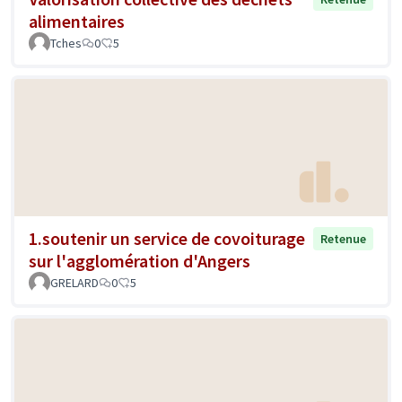
alimentaires
Tches
0
5
1.soutenir un service de covoiturage
Retenue
sur l'agglomération d'Angers
GRELARD
0
5