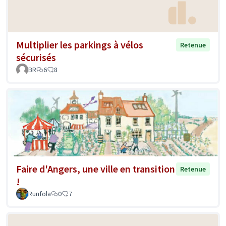
Multiplier les parkings à vélos
Retenue
sécurisés
BR
6
8
Faire d'Angers, une ville en transition
Retenue
!
Runfola
0
7