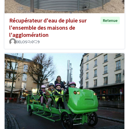
Récupérateur d'eau de pluie sur
Retenue
l'ensemble des maisons de
l'agglomération
DELOS
0
9