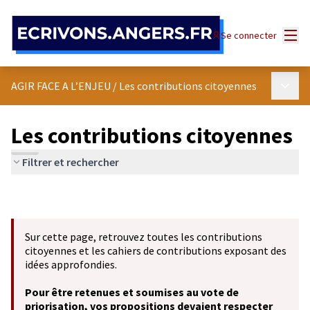
Panneau de gestion des cookies
Menu
Se connecter
Menu p
AGIR FACE A L’ENJEU
/
Les contributions citoyennes
Les contributions citoyennes
Filtrer et rechercher
Sur cette page, retrouvez toutes les contributions
citoyennes et les cahiers de contributions exposant des
idées approfondies.
Pour être retenues et soumises au vote de
priorisation, vos propositions devaient respecter