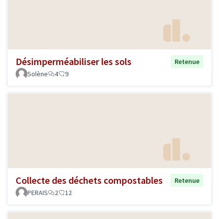
Désimperméabiliser les sols
Retenue
Solène
4
9
Collecte des déchets compostables
Retenue
PERAIS
2
12