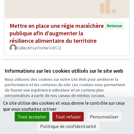
Mettre en place une régie maraîchère
Retenue
publique afin d’augmenter la
résilience alimentaire du territoire
Collectif La Friche
0
2
Informations sur les cookies utilisés sur le site web
Nous utilisons des cookies sur notre site Web pour améliorer la
performance et les contenus du site. Les cookies nous permettent
de fournir une expérience utilisateur et un contenu plus
personnalisés à partir de nos canaux de médias sociaux.
Ce site utilise des cookies et vous donne le contrôle sur ceux
Tout accepter
que vous souhaitez activer
Après le bocage normand ou
Accepter seulement les cookies essentiels
Retenue
Tout accepter
Tout refuser
Personnaliser
limousin, le bocage angevin
Paramètres
Politique de confidentialité
BR
0
3