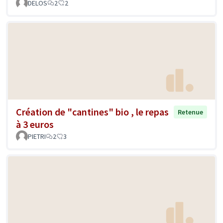
DELOS
2
2
Création de "cantines" bio , le repas
Retenue
à 3 euros
PIETRI
2
3