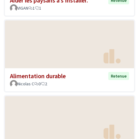
Aider les paysans à s’installer.
Retenue
VIGAN
1
1
Alimentation durable
Retenue
Nicolas C
0
2