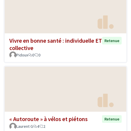
Vivre en bonne santé : individuelle ET
Retenue
collective
Pidoux
0
0
« Autoroute » à vélos et piétons
Retenue
Laurent G
4
2