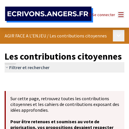
Panneau de gestion des cookies
Menu
Se connecter
Menu p
AGIR FACE A L’ENJEU
/
Les contributions citoyennes
Les contributions citoyennes
Filtrer et rechercher
Sur cette page, retrouvez toutes les contributions
citoyennes et les cahiers de contributions exposant des
idées approfondies.
Pour être retenues et soumises au vote de
priorisation, vos propositions devaient respecter