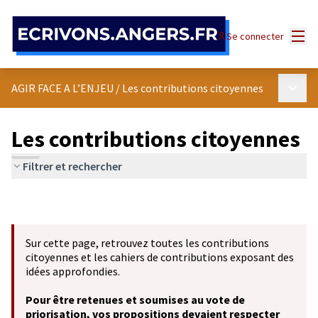
Panneau de gestion des cookies
Menu
Se connecter
Menu p
AGIR FACE A L’ENJEU
/
Les contributions citoyennes
Les contributions citoyennes
Filtrer et rechercher
Sur cette page, retrouvez toutes les contributions
citoyennes et les cahiers de contributions exposant des
idées approfondies.
Pour être retenues et soumises au vote de
priorisation, vos propositions devaient respecter