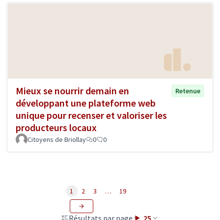
Mieux se nourrir demain en
Retenue
développant une plateforme web
unique pour recenser et valoriser les
producteurs locaux
Citoyens de Briollay
0
0
1
2
3
…
19
Résultats par page :
25