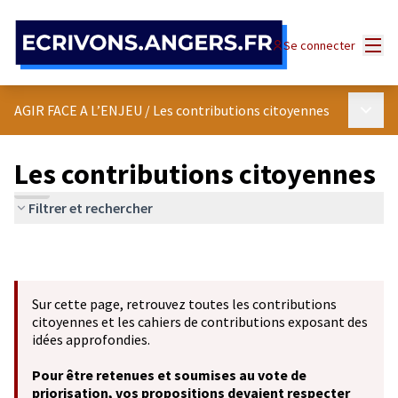
Panneau de gestion des cookies
Menu
Se connecter
Menu p
AGIR FACE A L’ENJEU
/
Les contributions citoyennes
Les contributions citoyennes
Filtrer et rechercher
Sur cette page, retrouvez toutes les contributions
citoyennes et les cahiers de contributions exposant des
idées approfondies.
Pour être retenues et soumises au vote de
priorisation, vos propositions devaient respecter