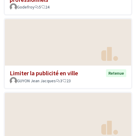
Godefroy
5
24
Limiter la publicité en ville
Retenue
GUYON Jean Jacques
3
23