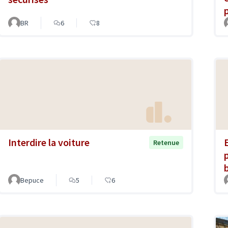
BR
6
8
Interdire la voiture
Retenue
Bepuce
5
6