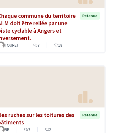
Chaque commune du territoire
Retenue
ALM doit être reliée par une
piste cyclable à Angers et
inversement.
TOURET
7
18
Des ruches sur les toitures des
Retenue
bâtiments
BR
7
2