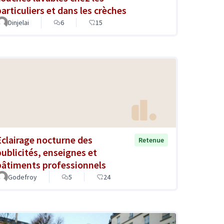
particuliers et dans les crèches
Dinjelai
6
15
Eclairage nocturne des
Retenue
publicités, enseignes et
bâtiments professionnels
Godefroy
5
24