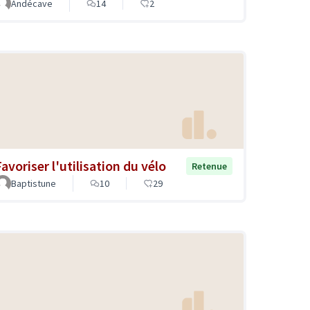
Andécave
14
2
avoriser l'utilisation du vélo
Retenue
Baptistune
10
29