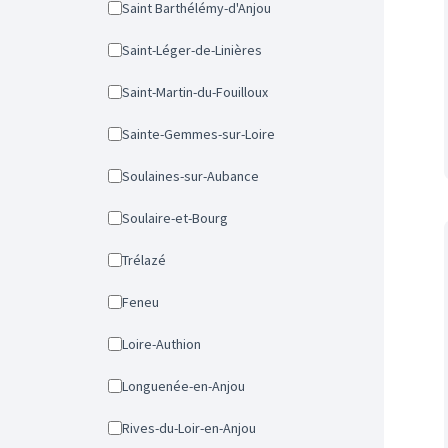
Saint Barthélémy-d'Anjou
Saint-Léger-de-Linières
Saint-Martin-du-Fouilloux
Sainte-Gemmes-sur-Loire
Soulaines-sur-Aubance
Soulaire-et-Bourg
Trélazé
Feneu
Loire-Authion
Longuenée-en-Anjou
Rives-du-Loir-en-Anjou