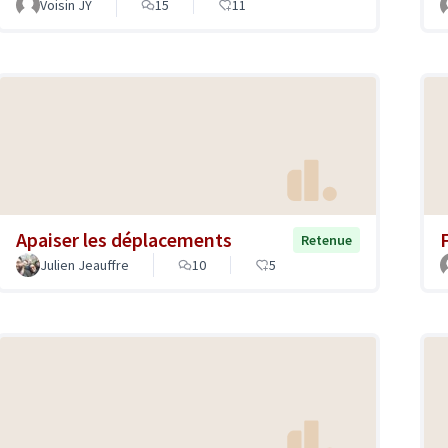
Voisin JY
15
11
Apaiser les déplacements
F
Retenue
Julien Jeauffre
10
5