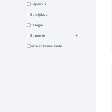
S'épanouir
Se déplacer
Se loger
Se nourrir
Vivre en bonne santé