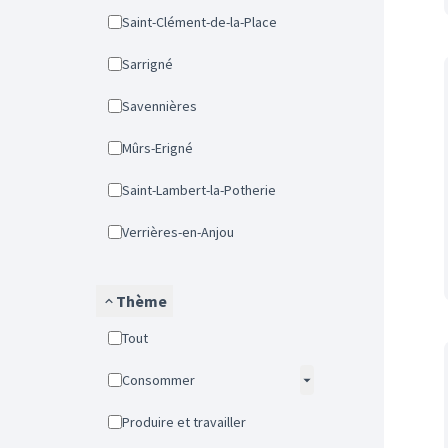
Saint-Clément-de-la-Place
Sarrigné
Savennières
Mûrs-Erigné
Saint-Lambert-la-Potherie
Verrières-en-Anjou
Thème
Tout
Consommer
Produire et travailler