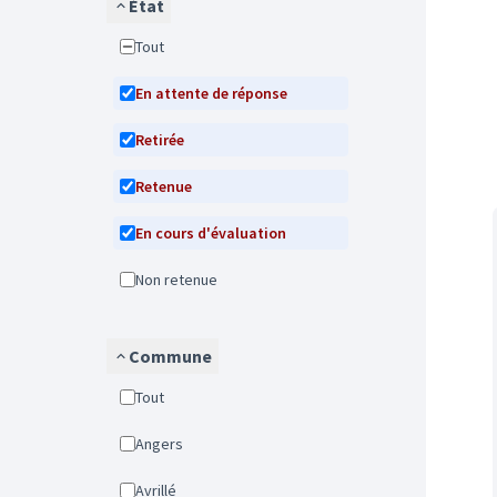
État
Tout
En attente de réponse
Retirée
Retenue
En cours d'évaluation
Non retenue
Commune
Tout
Angers
Avrillé