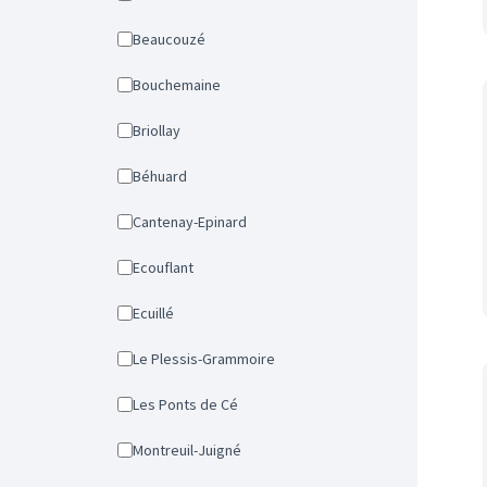
Beaucouzé
Bouchemaine
Briollay
Béhuard
Cantenay-Epinard
Ecouflant
Ecuillé
Le Plessis-Grammoire
Les Ponts de Cé
Montreuil-Juigné