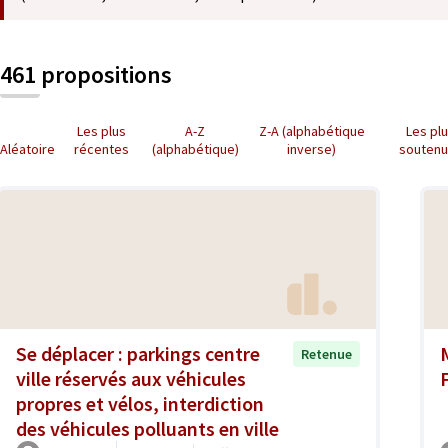
461 propositions
Les plus
A-Z
Z-A (alphabétique
Les pl
Aléatoire
récentes
(alphabétique)
inverse)
souten
Se déplacer : parkings centre
Retenue
ville réservés aux véhicules
propres et vélos, interdiction
des véhicules polluants en ville