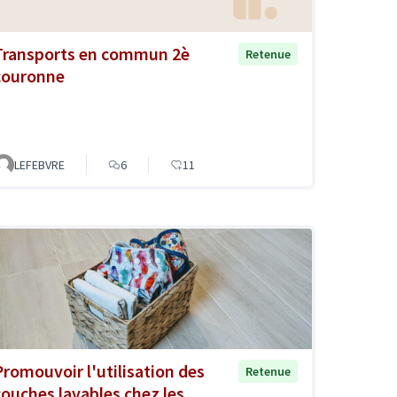
Transports en commun 2è
Retenue
couronne
LEFEBVRE
6
11
Promouvoir l'utilisation des
Retenue
couches lavables chez les