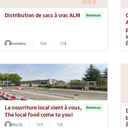
Distribution de sacs à vrac ALM
Retenue
Anneline
9
4
La nourriture local vient à vous,
Retenue
The local food come to you!
DELOS
7
5