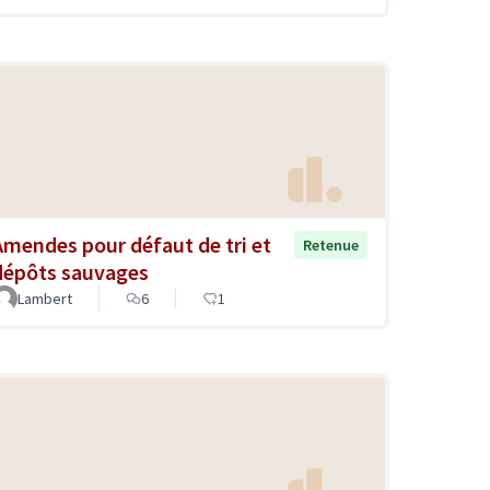
Amendes pour défaut de tri et
Retenue
dépôts sauvages
Lambert
6
1