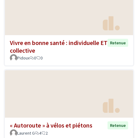
Vivre en bonne santé : individuelle ET
Retenue
collective
Pidoux
0
0
« Autoroute » à vélos et piétons
Retenue
Laurent G
4
2