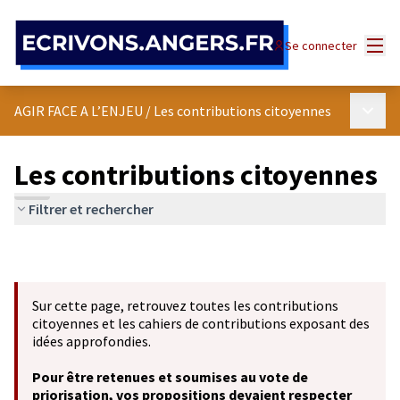
Panneau de gestion des cookies
Menu
Se connecter
Menu p
AGIR FACE A L’ENJEU
/
Les contributions citoyennes
Les contributions citoyennes
Filtrer et rechercher
Sur cette page, retrouvez toutes les contributions
citoyennes et les cahiers de contributions exposant des
idées approfondies.
Pour être retenues et soumises au vote de
priorisation, vos propositions devaient respecter