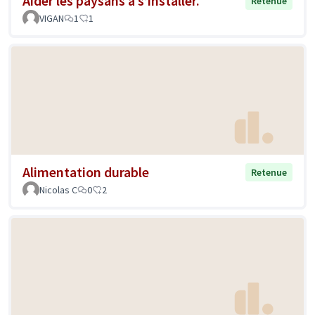
Aider les paysans à s’installer.
Retenue
VIGAN
1
1
Alimentation durable
Retenue
Nicolas C
0
2