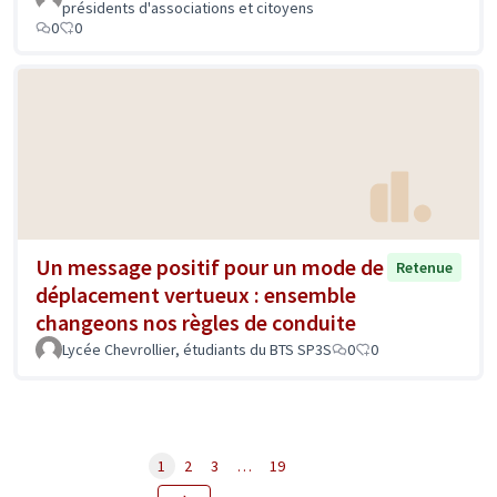
présidents d'associations et citoyens
0
0
Un message positif pour un mode de
Retenue
déplacement vertueux : ensemble
changeons nos règles de conduite
Lycée Chevrollier, étudiants du BTS SP3S
0
0
1
2
3
…
19