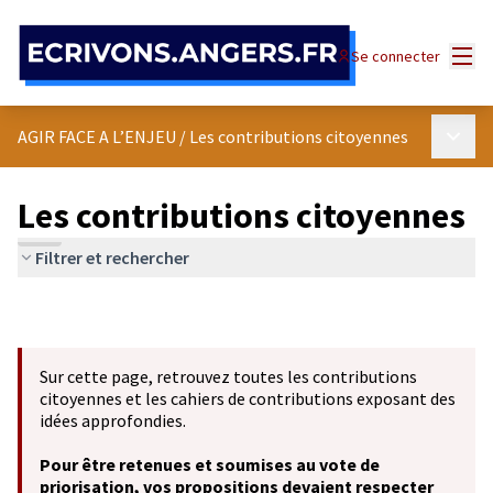
Panneau de gestion des cookies
Menu
Se connecter
Menu p
AGIR FACE A L’ENJEU
/
Les contributions citoyennes
Les contributions citoyennes
Filtrer et rechercher
Sur cette page, retrouvez toutes les contributions
citoyennes et les cahiers de contributions exposant des
idées approfondies.
Pour être retenues et soumises au vote de
priorisation, vos propositions devaient respecter