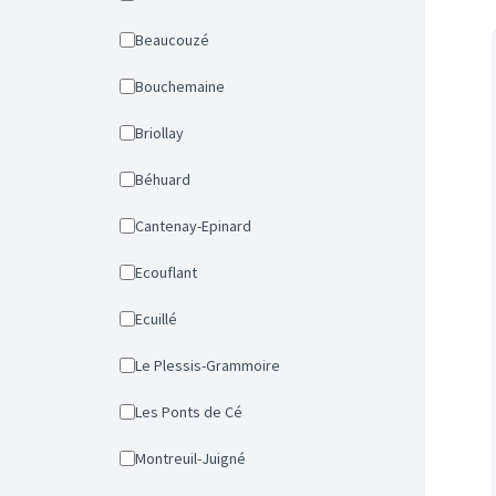
Beaucouzé
Bouchemaine
Briollay
Béhuard
Cantenay-Epinard
Ecouflant
Ecuillé
Le Plessis-Grammoire
Les Ponts de Cé
Montreuil-Juigné