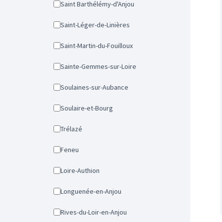
Saint Barthélémy-d'Anjou
Saint-Léger-de-Linières
Saint-Martin-du-Fouilloux
Sainte-Gemmes-sur-Loire
Soulaines-sur-Aubance
Soulaire-et-Bourg
Trélazé
Feneu
Loire-Authion
Longuenée-en-Anjou
Rives-du-Loir-en-Anjou