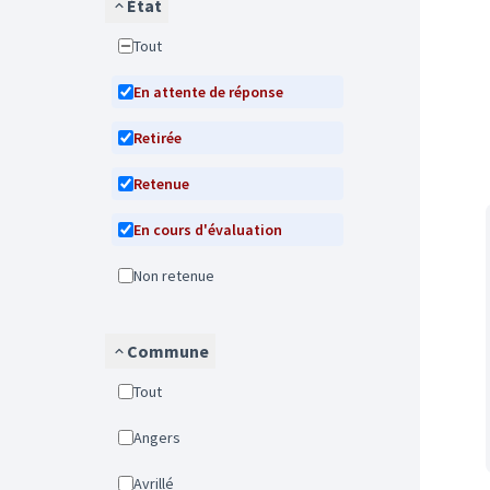
État
Tout
En attente de réponse
Retirée
Retenue
En cours d'évaluation
Non retenue
Commune
Tout
Angers
Avrillé