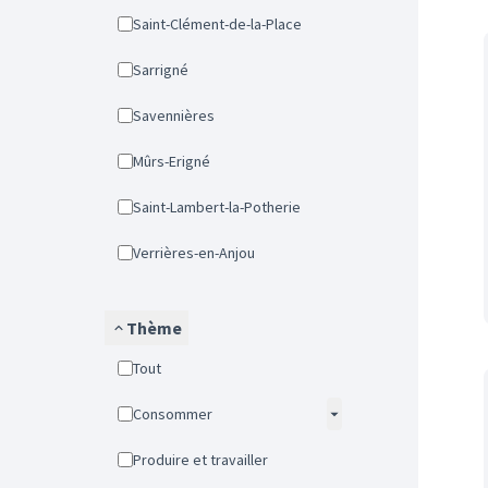
Saint-Clément-de-la-Place
Sarrigné
Savennières
Mûrs-Erigné
Saint-Lambert-la-Potherie
Verrières-en-Anjou
Thème
Tout
Consommer
Produire et travailler