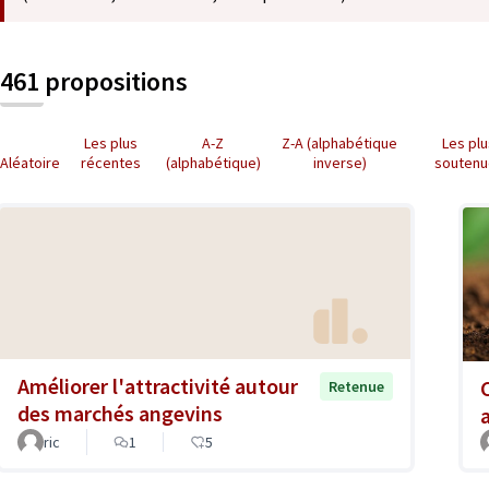
461 propositions
Les plus
A-Z
Z-A (alphabétique
Les pl
Aléatoire
récentes
(alphabétique)
inverse)
soutenu
Améliorer l'attractivité autour
Retenue
des marchés angevins
ric
1
5