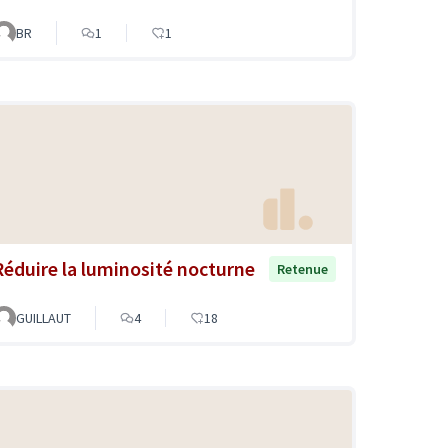
BR
1
1
Réduire la luminosité nocturne
Retenue
GUILLAUT
4
18