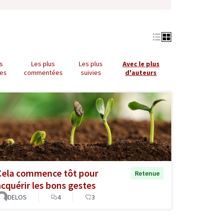
us
Les plus
Les plus
Avec le plus
es
commentées
suivies
d'auteurs
Cela commence tôt pour
Retenue
acquérir les bons gestes
DELOS
4
3