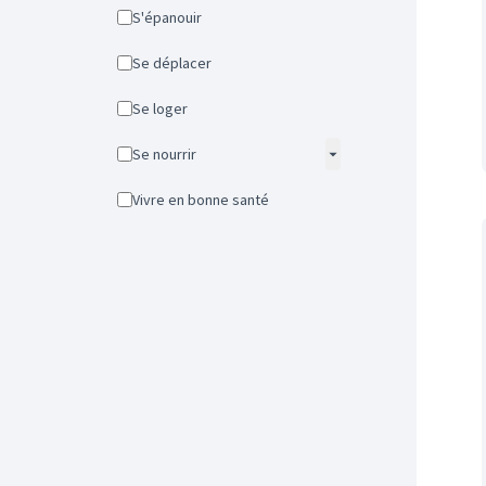
S'épanouir
Se déplacer
Se loger
Se nourrir
Vivre en bonne santé