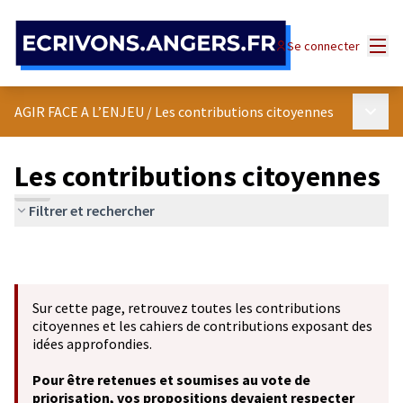
Panneau de gestion des cookies
Menu
Se connecter
Menu p
AGIR FACE A L’ENJEU
/
Les contributions citoyennes
Les contributions citoyennes
Filtrer et rechercher
Sur cette page, retrouvez toutes les contributions
citoyennes et les cahiers de contributions exposant des
idées approfondies.
Pour être retenues et soumises au vote de
priorisation, vos propositions devaient respecter