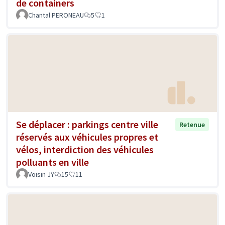
de containers
Chantal PERONEAU
5
1
Se déplacer : parkings centre ville
Retenue
réservés aux véhicules propres et
vélos, interdiction des véhicules
polluants en ville
Voisin JY
15
11