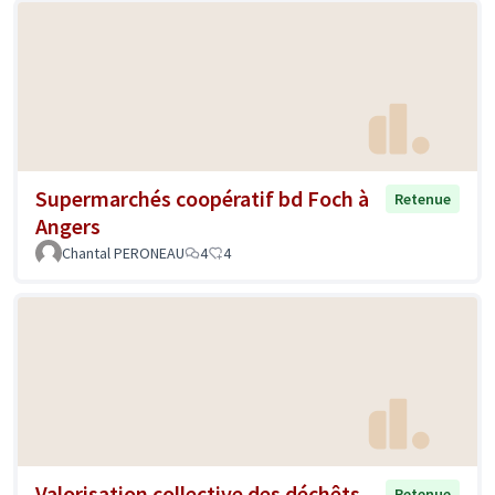
Supermarchés coopératif bd Foch à
Retenue
Angers
Chantal PERONEAU
4
4
Valorisation collective des déchêts
Retenue