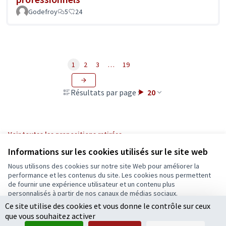
Godefroy
5
24
1
2
3
…
19
Résultats par page :
20
Voir toutes les propositions retirées
Informations sur les cookies utilisés sur le site web
Nous utilisons des cookies sur notre site Web pour améliorer la
Conditions d'utilisation
performance et les contenus du site. Les cookies nous permettent
Paramètres des cookies
de fournir une expérience utilisateur et un contenu plus
Ecrivons Angers sur X
Ecrivons Angers sur Facebook
personnalisés à partir de nos canaux de médias sociaux.
(Lien externe)
(Lien externe)
Ce site utilise des cookies et vous donne le contrôle sur ceux
Tout accepter
que vous souhaitez activer
Accepter seulement les cookies essentiels