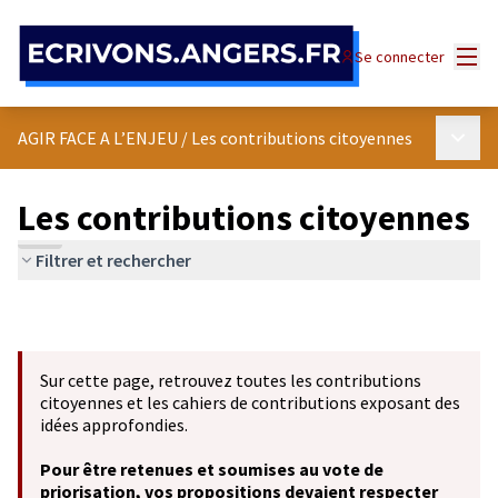
Panneau de gestion des cookies
Menu
Se connecter
Menu p
AGIR FACE A L’ENJEU
/
Les contributions citoyennes
Les contributions citoyennes
Filtrer et rechercher
Sur cette page, retrouvez toutes les contributions
citoyennes et les cahiers de contributions exposant des
idées approfondies.
Pour être retenues et soumises au vote de
priorisation, vos propositions devaient respecter