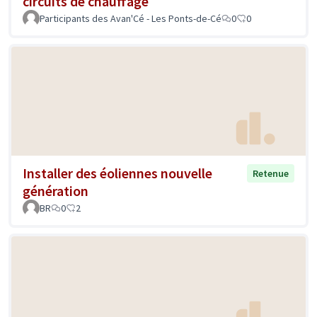
circuits de chauffage
Participants des Avan'Cé - Les Ponts-de-Cé
0
0
Installer des éoliennes nouvelle
Retenue
génération
BR
0
2