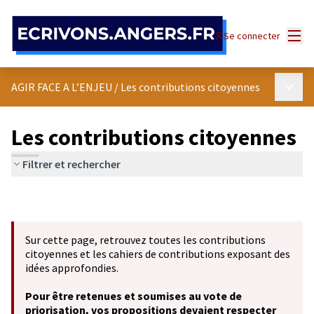
Panneau de gestion des cookies
Menu
Se connecter
Menu p
AGIR FACE A L’ENJEU
/
Les contributions citoyennes
Les contributions citoyennes
Filtrer et rechercher
Sur cette page, retrouvez toutes les contributions
citoyennes et les cahiers de contributions exposant des
idées approfondies.
Pour être retenues et soumises au vote de
priorisation, vos propositions devaient respecter