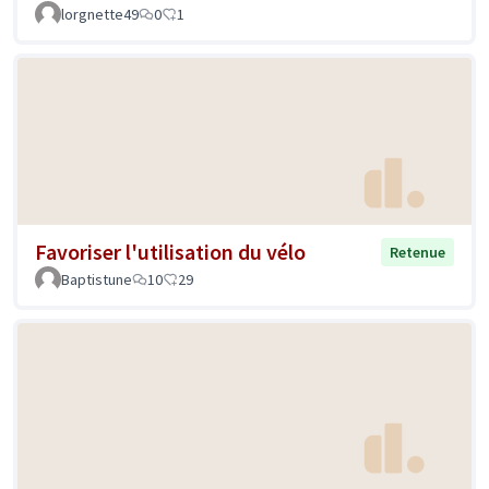
lorgnette49
0
1
Favoriser l'utilisation du vélo
Retenue
Baptistune
10
29