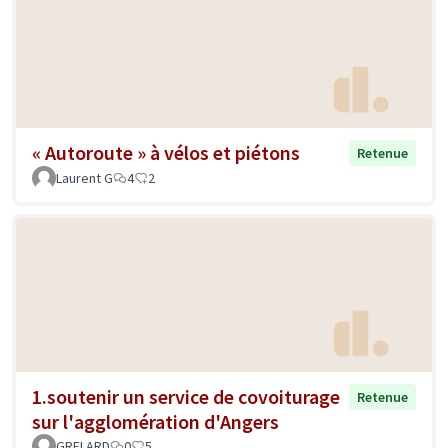
« Autoroute » à vélos et piétons
Retenue
Laurent G
4
2
1.soutenir un service de covoiturage
Retenue
sur l'agglomération d'Angers
GRELARD
0
5