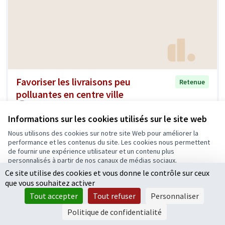
Favoriser les livraisons peu
Retenue
polluantes en centre ville
Nicolas Marty
1
3
Informations sur les cookies utilisés sur le site web
Nous utilisons des cookies sur notre site Web pour améliorer la
performance et les contenus du site. Les cookies nous permettent
de fournir une expérience utilisateur et un contenu plus
personnalisés à partir de nos canaux de médias sociaux.
Ce site utilise des cookies et vous donne le contrôle sur ceux
Tout accepter
que vous souhaitez activer
Accepter seulement les cookies essentiels
Tout accepter
Tout refuser
Personnaliser
Paramètres
Politique de confidentialité
Générer des espaces propices aux
Retenue