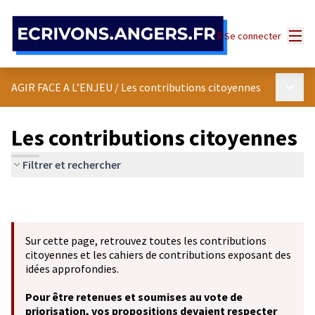
Panneau de gestion des cookies
Menu
Se connecter
Menu p
AGIR FACE A L’ENJEU
/
Les contributions citoyennes
Les contributions citoyennes
Filtrer et rechercher
Sur cette page, retrouvez toutes les contributions
citoyennes et les cahiers de contributions exposant des
idées approfondies.
Pour être retenues et soumises au vote de
priorisation, vos propositions devaient respecter