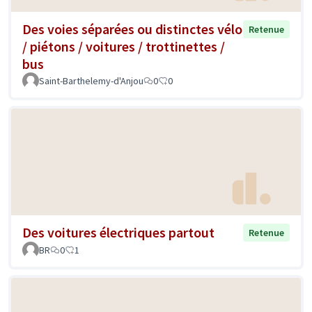
Des voies séparées ou distinctes vélo
Retenue
/ piétons / voitures / trottinettes /
bus
Saint-Barthelemy-d'Anjou
0
0
Des voitures électriques partout
Retenue
BR
0
1