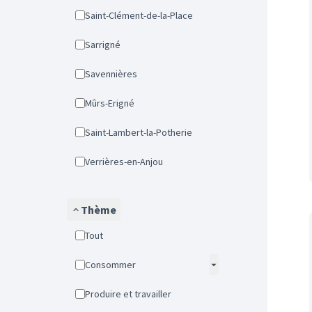
Saint-Clément-de-la-Place
Sarrigné
Savennières
Mûrs-Erigné
Saint-Lambert-la-Potherie
Verrières-en-Anjou
Thème
Tout
Consommer
Produire et travailler