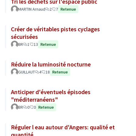
Tri les déchets sur l'espace public
MARTIN Arnaud
2
7
Retenue
Créer de véritables pistes cyclages
sécurisées
BR
1
13
Retenue
Réduire la luminosité nocturne
GUILLAUT
4
18
Retenue
Anticiper d'éventuels épisodes
"méditerranéens"
BR
0
0
Retenue
Réguler l eau autour d'Angers: qualité et
quantité.