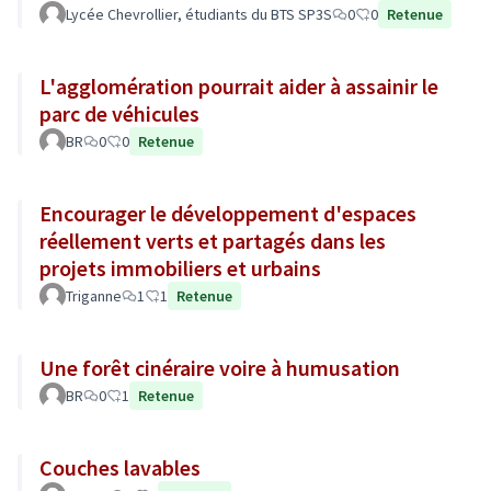
Lycée Chevrollier, étudiants du BTS SP3S
0
0
Retenue
L'agglomération pourrait aider à assainir le
parc de véhicules
BR
0
0
Retenue
Encourager le développement d'espaces
réellement verts et partagés dans les
projets immobiliers et urbains
Triganne
1
1
Retenue
Une forêt cinéraire voire à humusation
BR
0
1
Retenue
Couches lavables