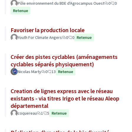
Pôle environnement du BDE d'Agrocampus Ouest
0
0
Retenue
Favoriser la production locale
Youth For Climate Angers
0
0
Retenue
Créer des pistes cyclables (aménagements
cyclables séparés physiquement)
Nicolas Marty
0
13
Retenue
Creation de lignes express avec le réseau
existants - via titres Irigo et le réseau Aleop
départemental
coquereau
1
5
Retenue