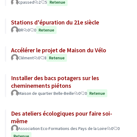
cpassed
2
5
Retenue
Stations d'épuration du 21e siècle
BR
0
0
Retenue
Accélérer le projet de Maison du Vélo
Clément
0
8
Retenue
Installer des bacs potagers sur les
cheminements piétons
Maison de quartier Belle-Beille
0
0
Retenue
Des ateliers écologiques pour faire soi-
même
Association Eco-Formations des Pays de la Loire
0
0
Retenue