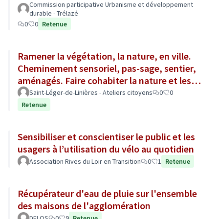
Commission participative Urbanisme et développement
durable - Trélazé
0
0
Retenue
Ramener la végétation, la nature, en ville.
Cheminement sensoriel, pas-sage, sentier,
aménagés. Faire cohabiter la nature et les
aménagements urbains
Saint-Léger-de-Linières - Ateliers citoyens
0
0
Retenue
Sensibiliser et conscientiser le public et les
usagers à l’utilisation du vélo au quotidien
Association Rives du Loir en Transition
0
1
Retenue
Récupérateur d'eau de pluie sur l'ensemble
des maisons de l'agglomération
DELOS
0
9
Retenue