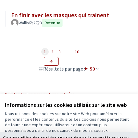
En finir avec les masques qui trainent
Wallis
2
3
Retenue
1
2
3
…
10
Résultats par page :
50
Voir toutes les propositions retirées
Informations sur les cookies utilisés sur le site web
Nous utilisons des cookies sur notre site Web pour améliorer la
Conditions d'utilisation
performance et les contenus du site. Les cookies nous permettent
Paramètres des cookies
de fournir une expérience utilisateur et un contenu plus
Ecrivons Angers sur X
Ecrivons Angers sur Facebook
personnalisés à partir de nos canaux de médias sociaux.
(Lien externe)
(Lien externe)