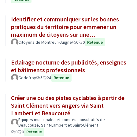
Identifier et communiquer sur les bonnes
pratiques du territoire pour emmener un
maximum de citoyens sur une
consommation plus responsable
Citoyens de Montreuil-Juigné
0
0
Retenue
Eclairage nocturne des publicités, enseignes
et bâtiments professionnels
Godefroy
5
24
Retenue
Créer une ou des pistes cyclables à partir de
Saint Clément vers Angers via Saint
Lambert et Beaucouzé
Equipes municipales et comités consultatifs de
Beaucouzé, Saint-Lambert et Saint-Clément
0
0
Retenue