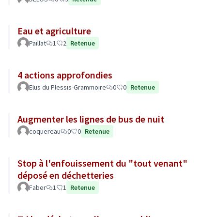
Eau et agriculture
Paillat
1
2
Retenue
4 actions approfondies
Elus du Plessis-Grammoire
0
0
Retenue
Augmenter les lignes de bus de nuit
coquereau
0
0
Retenue
Stop à l'enfouissement du "tout venant"
déposé en déchetteries
Faber
1
1
Retenue