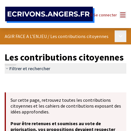
Panneau de gestion des cookies
Menu
Se connecter
Menu p
AGIR FACE A L’ENJEU
/
Les contributions citoyennes
Les contributions citoyennes
Filtrer et rechercher
Sur cette page, retrouvez toutes les contributions
citoyennes et les cahiers de contributions exposant des
idées approfondies.
Pour être retenues et soumises au vote de
priorisation, vos propositions devaient respecter