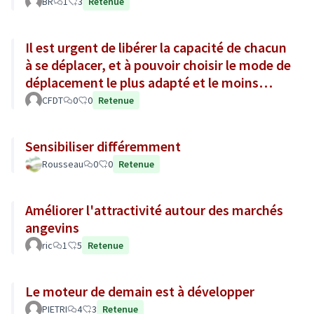
BR
1
3
Retenue
Il est urgent de libérer la capacité de chacun
à se déplacer, et à pouvoir choisir le mode de
déplacement le plus adapté et le moins
polluant
CFDT
0
0
Retenue
Sensibiliser différemment
Rousseau
0
0
Retenue
Améliorer l'attractivité autour des marchés
angevins
ric
1
5
Retenue
Le moteur de demain est à développer
PIETRI
4
3
Retenue