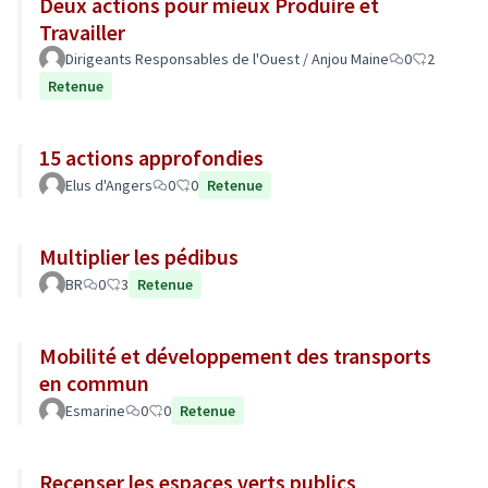
Deux actions pour mieux Produire et
Travailler
Dirigeants Responsables de l'Ouest / Anjou Maine
0
2
Retenue
15 actions approfondies
Elus d'Angers
0
0
Retenue
Multiplier les pédibus
BR
0
3
Retenue
Mobilité et développement des transports
en commun
Esmarine
0
0
Retenue
Recenser les espaces verts publics