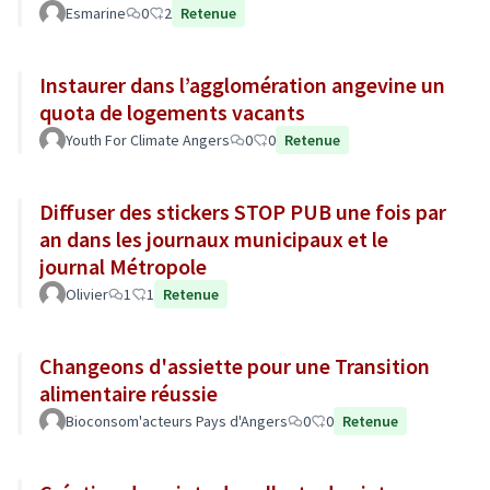
Esmarine
0
2
Retenue
Instaurer dans l’agglomération angevine un
quota de logements vacants
Youth For Climate Angers
0
0
Retenue
Diffuser des stickers STOP PUB une fois par
an dans les journaux municipaux et le
journal Métropole
Olivier
1
1
Retenue
Changeons d'assiette pour une Transition
alimentaire réussie
Bioconsom'acteurs Pays d'Angers
0
0
Retenue