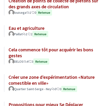
Création de points de collecte de pietons sur
des grands axes de circulation
louisega
1
0
Retenue
Eau et agriculture
Paillat
1
2
Retenue
Cela commence tôt pour acquérir les bons
gestes
DELOS
4
3
Retenue
Créer une zone d’expérimentation «Nature
comestible en ville»
Quartier Saint-Serge - Ney
0
0
Retenue
Propositions pour mieux Se Déplacer