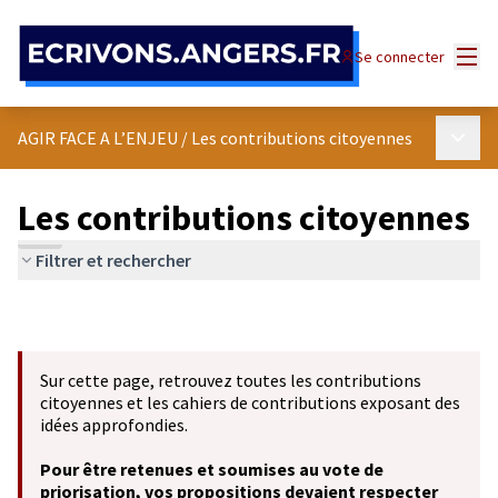
Panneau de gestion des cookies
Menu
Se connecter
Menu p
AGIR FACE A L’ENJEU
/
Les contributions citoyennes
Les contributions citoyennes
Filtrer et rechercher
Sur cette page, retrouvez toutes les contributions
citoyennes et les cahiers de contributions exposant des
idées approfondies.
Pour être retenues et soumises au vote de
priorisation, vos propositions devaient respecter