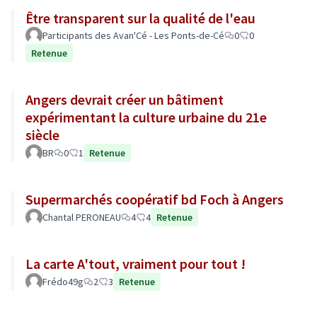
Être transparent sur la qualité de l'eau
Participants des Avan'Cé - Les Ponts-de-Cé
0
0
Retenue
Angers devrait créer un bâtiment
expérimentant la culture urbaine du 21e
siècle
BR
0
1
Retenue
Supermarchés coopératif bd Foch à Angers
Chantal PERONEAU
4
4
Retenue
La carte A'tout, vraiment pour tout !
Frédo49g
2
3
Retenue