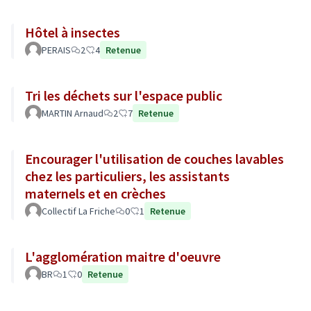
Hôtel à insectes
PERAIS
2
4
Retenue
Tri les déchets sur l'espace public
MARTIN Arnaud
2
7
Retenue
Encourager l'utilisation de couches lavables
chez les particuliers, les assistants
maternels et en crèches
Collectif La Friche
0
1
Retenue
L'agglomération maitre d'oeuvre
BR
1
0
Retenue