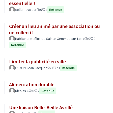
essentielle !
colibri-traceur
0
1
Retenue
Créer un lieu animé par une association ou
un collectif
Habitants et élus de Sainte-Gemmes-sur-Loire
0
0
Retenue
Limiter la publicité en ville
GUYON Jean Jacques
3
23
Retenue
Alimentation durable
Nicolas C
0
2
Retenue
Une liaison Belle-Beille Avrillé