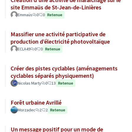
site Emmaüs de St-Jean-de-Linières
Emmaüs
0
0
Retenue
Massifier une activité participative de
production d’électricité photovoltaïque
ECLA49
0
0
Retenue
Créer des pistes cyclables (aménagements
cyclables séparés physiquement)
Nicolas Marty
0
13
Retenue
Forêt urbaine Avrillé
Morzadec
2
2
Retenue
Un message positif pour un mode de