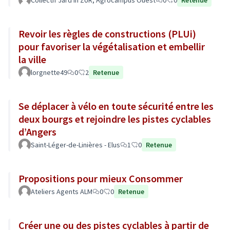
Collectif Jard'In ZUR, Agrocampus Ouest
0
0
Retenue
Revoir les règles de constructions (PLUi)
pour favoriser la végétalisation et embellir
la ville
lorgnette49
0
2
Retenue
Se déplacer à vélo en toute sécurité entre les
deux bourgs et rejoindre les pistes cyclables
d’Angers
Saint-Léger-de-Linières - Elus
1
0
Retenue
Propositions pour mieux Consommer
Ateliers Agents ALM
0
0
Retenue
Créer une ou des pistes cyclables à partir de