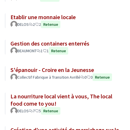
Etablir une monnaie locale
DELOS
2
2
Retenue
Gestion des containers enterrés
BEAUMONT
1
1
Retenue
S'épanouir - Croire en la Jeunesse
Collectif Fabrique à Transition Avrillé
0
0
Retenue
La nourriture local vient à vous, The local
food come to you!
DELOS
7
5
Retenue
Création d'une activité de maraichage sur le