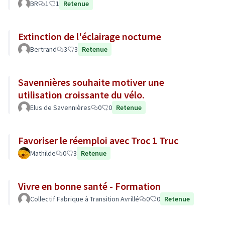
BR
1
1
Retenue
Extinction de l'éclairage nocturne
Bertrand
3
3
Retenue
Savennières souhaite motiver une
utilisation croissante du vélo.
Elus de Savennières
0
0
Retenue
Favoriser le réemploi avec Troc 1 Truc
Mathilde
0
3
Retenue
Vivre en bonne santé - Formation
Collectif Fabrique à Transition Avrillé
0
0
Retenue