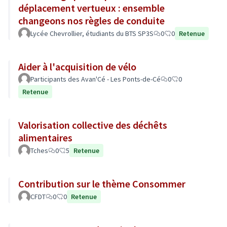
déplacement vertueux : ensemble
changeons nos règles de conduite
Lycée Chevrollier, étudiants du BTS SP3S
0
0
Retenue
Aider à l'acquisition de vélo
Participants des Avan'Cé - Les Ponts-de-Cé
0
0
Retenue
Valorisation collective des déchêts
alimentaires
Tches
0
5
Retenue
Contribution sur le thème Consommer
CFDT
0
0
Retenue