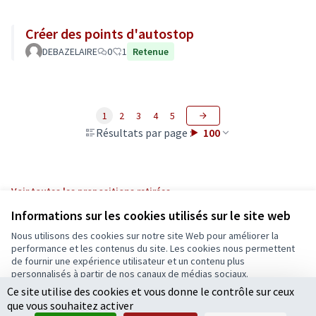
Créer des points d'autostop
DEBAZELAIRE
0
1
Retenue
1
2
3
4
5
Résultats par page :
100
Voir toutes les propositions retirées
Informations sur les cookies utilisés sur le site web
Nous utilisons des cookies sur notre site Web pour améliorer la
Conditions d'utilisation
performance et les contenus du site. Les cookies nous permettent
Paramètres des cookies
de fournir une expérience utilisateur et un contenu plus
Ecrivons Angers sur X
Ecrivons Angers sur Facebook
personnalisés à partir de nos canaux de médias sociaux.
(Lien externe)
(Lien externe)
Ce site utilise des cookies et vous donne le contrôle sur ceux
Tout accepter
que vous souhaitez activer
Accepter seulement les cookies essentiels