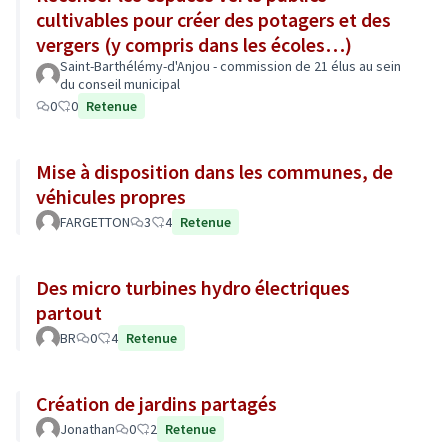
cultivables pour créer des potagers et des
vergers (y compris dans les écoles…)
Saint-Barthélémy-d'Anjou - commission de 21 élus au sein
du conseil municipal
0
0
Retenue
Mise à disposition dans les communes, de
véhicules propres
FARGETTON
3
4
Retenue
Des micro turbines hydro électriques
partout
BR
0
4
Retenue
Création de jardins partagés
Jonathan
0
2
Retenue