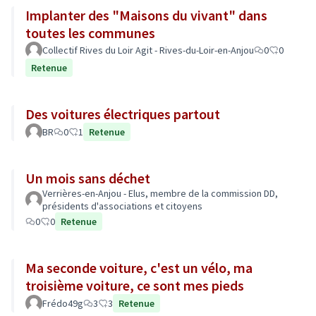
Implanter des "Maisons du vivant" dans
toutes les communes
Collectif Rives du Loir Agit - Rives-du-Loir-en-Anjou
0
0
Retenue
Des voitures électriques partout
BR
0
1
Retenue
Un mois sans déchet
Verrières-en-Anjou - Elus, membre de la commission DD,
présidents d'associations et citoyens
0
0
Retenue
Ma seconde voiture, c'est un vélo, ma
troisième voiture, ce sont mes pieds
Frédo49g
3
3
Retenue