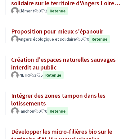
solidaire sur le territoire d'Angers Loire
Métropole
Clément
0
2
Retenue
Proposition pour mieux s'épanouir
Angers écologique et solidaire
0
0
Retenue
Création d'espaces naturelles sauvages
interdit au public
PIETRI
3
5
Retenue
Intégrer des zones tampon dans les
lotissements
Fanchon
0
0
Retenue
Développer les micro-filières bio sur le