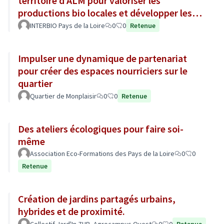
territoire d’ALM pour valoriser les
productions bio locales et développer les
circuits courts.
INTERBIO Pays de la Loire
0
0
Retenue
Impulser une dynamique de partenariat
pour créer des espaces nourriciers sur le
quartier
Quartier de Monplaisir
0
0
Retenue
Des ateliers écologiques pour faire soi-
même
Association Eco-Formations des Pays de la Loire
0
0
Retenue
Création de jardins partagés urbains,
hybrides et de proximité.