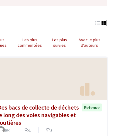
lus
Les plus
Les plus
Avec le plus
nues
commentées
suivies
d'auteurs
Des bacs de collecte de déchets
Retenue
le long des voies navigables et
routières
BR
1
3