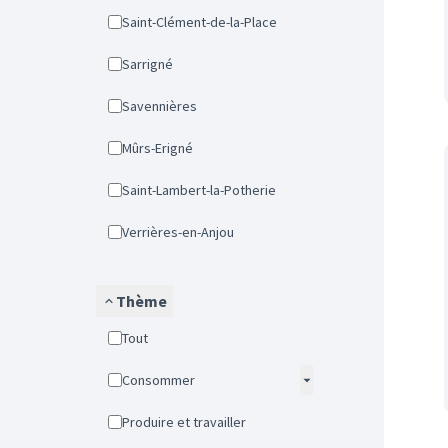
Saint-Clément-de-la-Place
Sarrigné
Savennières
Mûrs-Erigné
Saint-Lambert-la-Potherie
Verrières-en-Anjou
Thème
Tout
Consommer
Produire et travailler