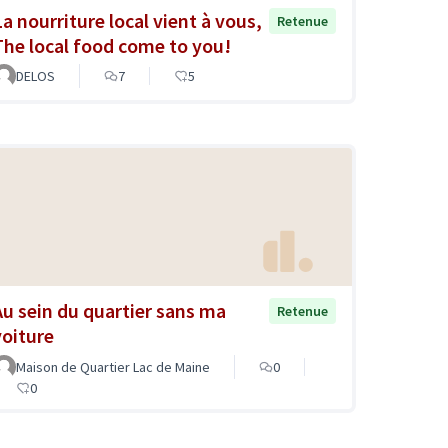
La nourriture local vient à vous,
Retenue
The local food come to you!
DELOS
7
5
Au sein du quartier sans ma
Retenue
voiture
Maison de Quartier Lac de Maine
0
0