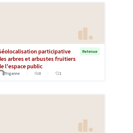
Géolocalisation participative
Retenue
des arbres et arbustes fruitiers
de l'espace public
Triganne
0
1