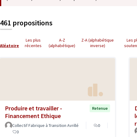
461 propositions
Les plus
A-Z
Z-A (alphabétique
Les p
Aléatoire
récentes
(alphabétique)
inverse)
soute
Produire et travailler -
Retenue
Financement Ethique
Collectif Fabrique à Transition Avrillé
0
0