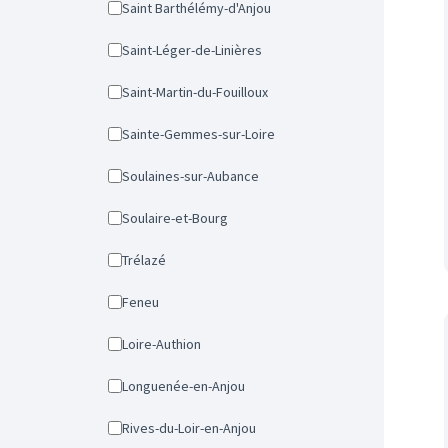
Saint Barthélémy-d'Anjou
Saint-Léger-de-Linières
Saint-Martin-du-Fouilloux
Sainte-Gemmes-sur-Loire
Soulaines-sur-Aubance
Soulaire-et-Bourg
Trélazé
Feneu
Loire-Authion
Longuenée-en-Anjou
Rives-du-Loir-en-Anjou