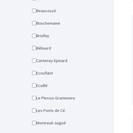
Beaucouzé
Bouchemaine
Briollay
Béhuard
Cantenay-Epinard
Ecouflant
Ecuillé
Le Plessis-Grammoire
Les Ponts de Cé
Montreuil-Juigné