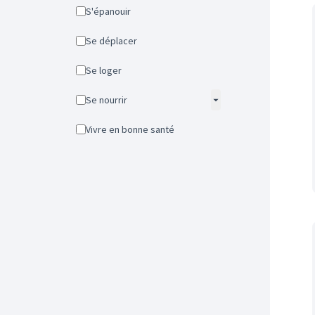
S'épanouir
Se déplacer
Se loger
Se nourrir
Vivre en bonne santé