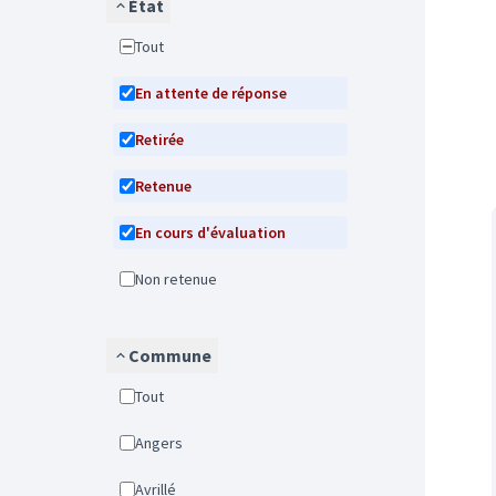
État
Tout
En attente de réponse
Retirée
Retenue
En cours d'évaluation
Non retenue
Commune
Tout
Angers
Avrillé