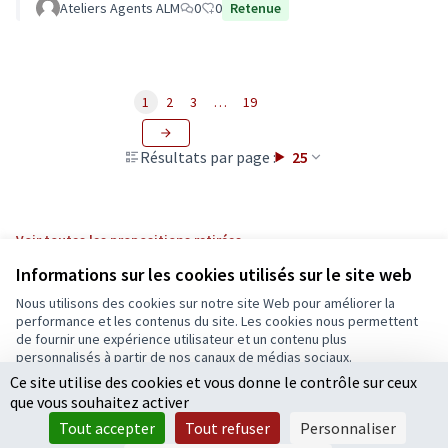
Ateliers Agents ALM
0
0
Retenue
1
2
3
…
19
Résultats par page :
25
Voir toutes les propositions retirées
Informations sur les cookies utilisés sur le site web
Nous utilisons des cookies sur notre site Web pour améliorer la
Conditions d'utilisation
performance et les contenus du site. Les cookies nous permettent
Paramètres des cookies
de fournir une expérience utilisateur et un contenu plus
Ecrivons Angers sur X
Ecrivons Angers sur Facebook
personnalisés à partir de nos canaux de médias sociaux.
(Lien externe)
(Lien externe)
Ce site utilise des cookies et vous donne le contrôle sur ceux
Tout accepter
que vous souhaitez activer
Accepter seulement les cookies essentiels
Tout accepter
Tout refuser
Personnaliser
Licence Cre
(Lien extern
Paramètres