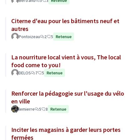
Bertrand
3
3
Retenue
Citerne d'eau pour les bâtiments neuf et
autres
Pontoizeau
2
5
Retenue
La nourriture local vient à vous, The local
food come to you!
DELOS
7
5
Retenue
Renforcer la pédagogie sur l'usage du vélo
en ville
lemierre
5
8
Retenue
Inciter les magasins à garder leurs portes
fermées