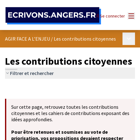
Panneau de gestion des cookies
Menu
Se connecter
Menu p
AGIR FACE A L’ENJEU
/
Les contributions citoyennes
Les contributions citoyennes
Filtrer et rechercher
Sur cette page, retrouvez toutes les contributions
citoyennes et les cahiers de contributions exposant des
idées approfondies.
Pour être retenues et soumises au vote de
priorisation, vos propositions devaient respecter