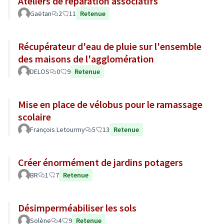
Ateliers de réparation associatifs
Gaëtan
2
11
Retenue
Récupérateur d'eau de pluie sur l'ensemble
des maisons de l'agglomération
DELOS
0
9
Retenue
Mise en place de vélobus pour le ramassage
scolaire
François Letourmy
5
13
Retenue
Créer énormément de jardins potagers
BR
1
7
Retenue
Désimperméabiliser les sols
Solène
4
9
Retenue