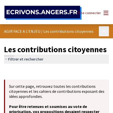
Panneau de gestion des cookies
Menu
Se connecter
Menu p
AGIR FACE A L’ENJEU
/
Les contributions citoyennes
Les contributions citoyennes
Filtrer et rechercher
Sur cette page, retrouvez toutes les contributions
citoyennes et les cahiers de contributions exposant des
idées approfondies.
Pour être retenues et soumises au vote de
priorisation, vos propositions devaient respecter