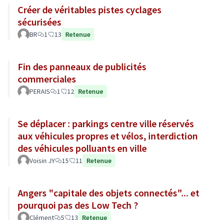
Créer de véritables pistes cyclages
sécurisées
BR
1
13
Retenue
Fin des panneaux de publicités
commerciales
PERAIS
1
12
Retenue
Se déplacer : parkings centre ville réservés
aux véhicules propres et vélos, interdiction
des véhicules polluants en ville
Voisin JY
15
11
Retenue
Angers "capitale des objets connectés"... et
pourquoi pas des Low Tech ?
Clément
5
13
Retenue