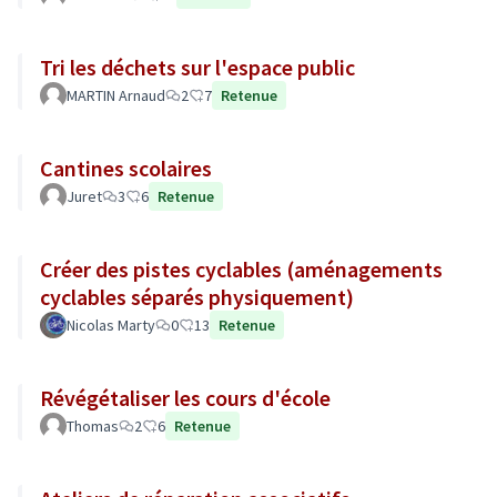
Tri les déchets sur l'espace public
MARTIN Arnaud
2
7
Retenue
Cantines scolaires
Juret
3
6
Retenue
Créer des pistes cyclables (aménagements
cyclables séparés physiquement)
Nicolas Marty
0
13
Retenue
Révégétaliser les cours d'école
Thomas
2
6
Retenue