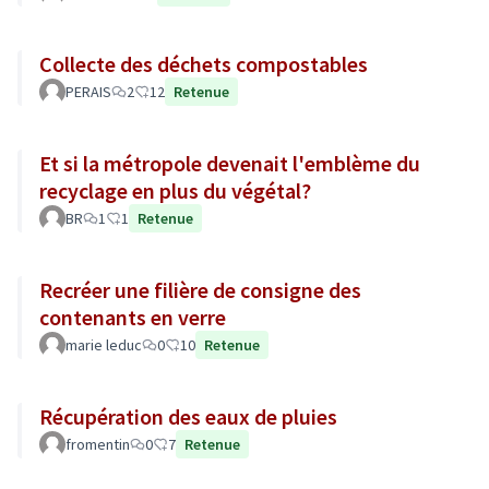
Collecte des déchets compostables
PERAIS
2
12
Retenue
Et si la métropole devenait l'emblème du
recyclage en plus du végétal?
BR
1
1
Retenue
Recréer une filière de consigne des
contenants en verre
marie leduc
0
10
Retenue
Récupération des eaux de pluies
fromentin
0
7
Retenue