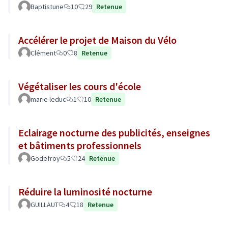
Baptistune
10
29
Retenue
Accélérer le projet de Maison du Vélo
Clément
0
8
Retenue
Végétaliser les cours d'école
marie leduc
1
10
Retenue
Eclairage nocturne des publicités, enseignes
et bâtiments professionnels
Godefroy
5
24
Retenue
Réduire la luminosité nocturne
GUILLAUT
4
18
Retenue