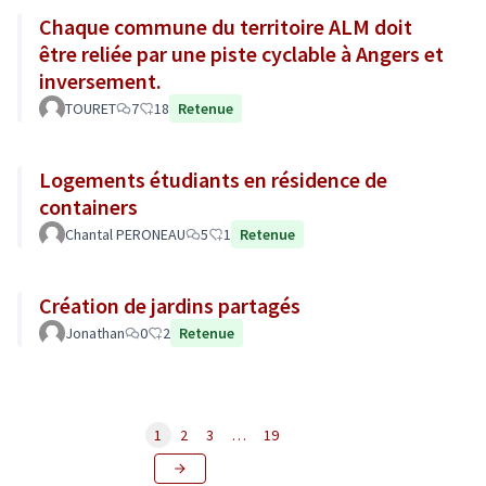
Chaque commune du territoire ALM doit
être reliée par une piste cyclable à Angers et
inversement.
TOURET
7
18
Retenue
Logements étudiants en résidence de
containers
Chantal PERONEAU
5
1
Retenue
Création de jardins partagés
Jonathan
0
2
Retenue
1
2
3
…
19