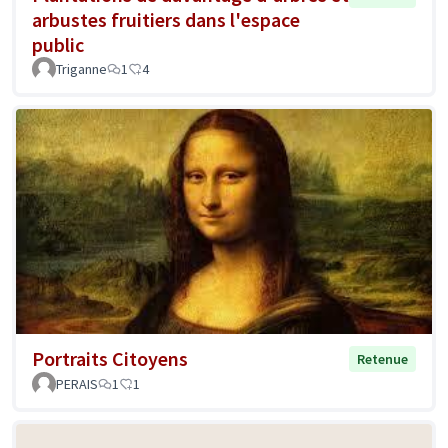
arbustes fruitiers dans l'espace
public
Triganne
1
4
Portraits Citoyens
Retenue
PERAIS
1
1