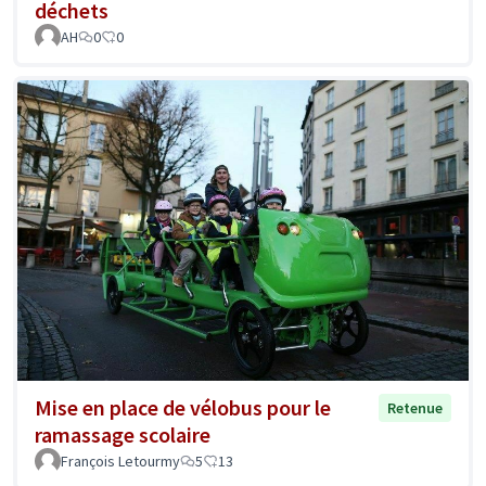
déchets
AH
0
0
Mise en place de vélobus pour le
Retenue
ramassage scolaire
François Letourmy
5
13