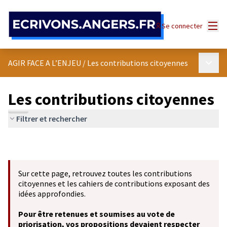
Panneau de gestion des cookies
Menu
Se connecter
Menu p
AGIR FACE A L’ENJEU
/
Les contributions citoyennes
Les contributions citoyennes
Filtrer et rechercher
Sur cette page, retrouvez toutes les contributions
citoyennes et les cahiers de contributions exposant des
idées approfondies.
Pour être retenues et soumises au vote de
priorisation, vos propositions devaient respecter