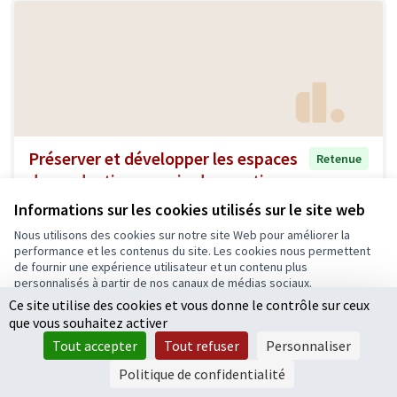
Préserver et développer les espaces
Retenue
de production au sein du quartier
Quartier de la Doutre
0
0
Informations sur les cookies utilisés sur le site web
Nous utilisons des cookies sur notre site Web pour améliorer la
performance et les contenus du site. Les cookies nous permettent
de fournir une expérience utilisateur et un contenu plus
personnalisés à partir de nos canaux de médias sociaux.
Ce site utilise des cookies et vous donne le contrôle sur ceux
Tout accepter
que vous souhaitez activer
Accepter seulement les cookies essentiels
Tout accepter
Tout refuser
Personnaliser
Paramètres
Politique de confidentialité