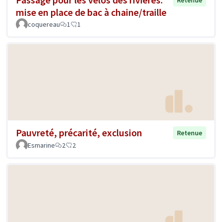
Retenue
mise en place de bac à chaine/traille
coquereau
1
1
Pauvreté, précarité, exclusion
Retenue
Esmarine
2
2