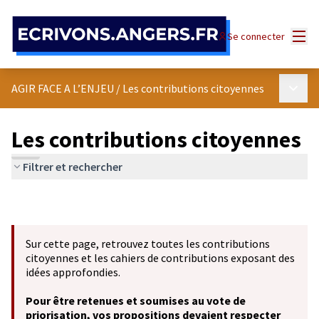
Panneau de gestion des cookies
Menu
Se connecter
Menu p
AGIR FACE A L’ENJEU
/
Les contributions citoyennes
Les contributions citoyennes
Filtrer et rechercher
Sur cette page, retrouvez toutes les contributions
citoyennes et les cahiers de contributions exposant des
idées approfondies.
Pour être retenues et soumises au vote de
priorisation, vos propositions devaient respecter