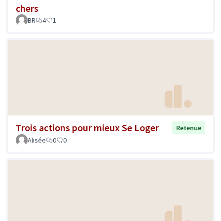
chers
BR
4
1
Trois actions pour mieux Se Loger
Retenue
Alisée
0
0