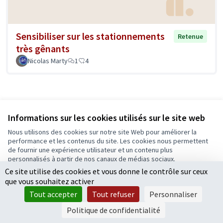
Sensibiliser sur les stationnements
Retenue
très gênants
Nicolas Marty
1
4
1
2
3
…
10
Informations sur les cookies utilisés sur le site web
Nous utilisons des cookies sur notre site Web pour améliorer la
Résultats par page :
50
performance et les contenus du site. Les cookies nous permettent
de fournir une expérience utilisateur et un contenu plus
personnalisés à partir de nos canaux de médias sociaux.
Ce site utilise des cookies et vous donne le contrôle sur ceux
Tout accepter
que vous souhaitez activer
Voir toutes les propositions retirées
Accepter seulement les cookies essentiels
Tout accepter
Tout refuser
Personnaliser
Paramètres
Politique de confidentialité
Conditions d'utilisation