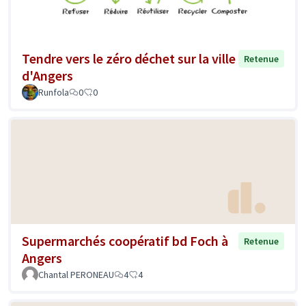
Tendre vers le zéro déchet sur la ville
Retenue
d'Angers
Runfola
0
0
Supermarchés coopératif bd Foch à
Retenue
Angers
Chantal PERONEAU
4
4