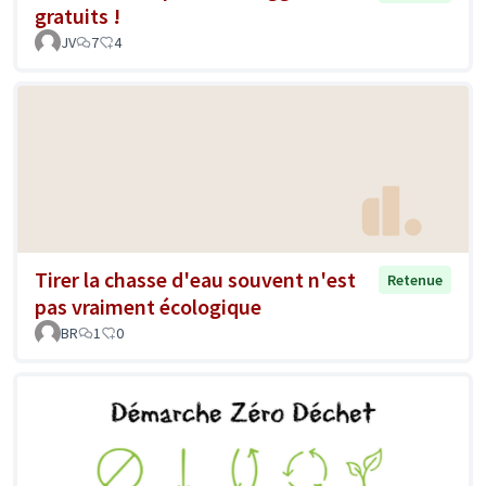
gratuits !
JV
7
4
Tirer la chasse d'eau souvent n'est
Retenue
pas vraiment écologique
BR
1
0