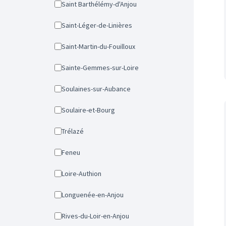
Saint Barthélémy-d'Anjou
Saint-Léger-de-Linières
Saint-Martin-du-Fouilloux
Sainte-Gemmes-sur-Loire
Soulaines-sur-Aubance
Soulaire-et-Bourg
Trélazé
Feneu
Loire-Authion
Longuenée-en-Anjou
Rives-du-Loir-en-Anjou