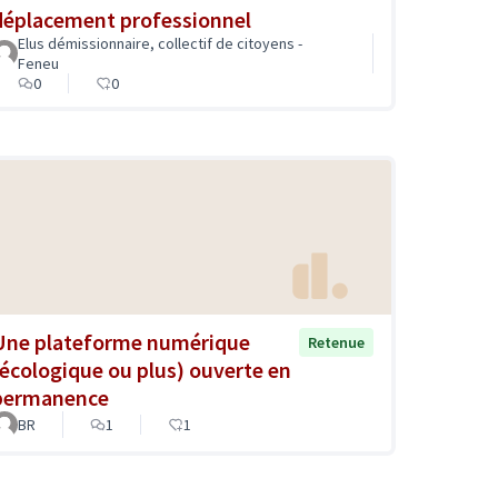
déplacement professionnel
Elus démissionnaire, collectif de citoyens -
Feneu
0
0
Une plateforme numérique
Retenue
(écologique ou plus) ouverte en
permanence
BR
1
1