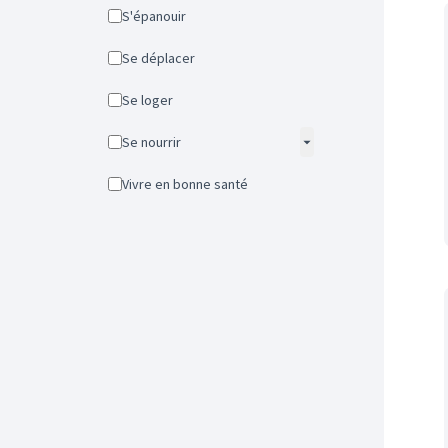
S'épanouir
Se déplacer
Se loger
Se nourrir
Vivre en bonne santé