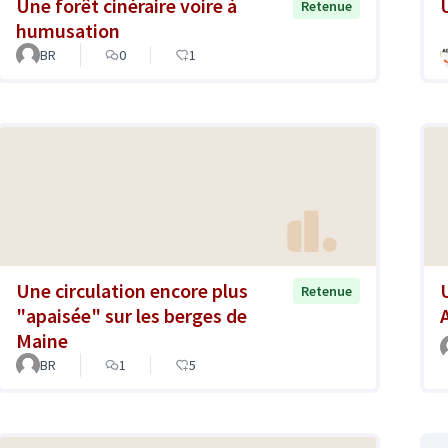
Une forêt cinéraire voire à
Retenue
humusation
BR
0
1
Une circulation encore plus
Retenue
"apaisée" sur les berges de
Maine
BR
1
5