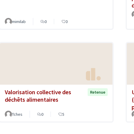
mimilab
0
0
Valorisation collective des
Retenue
déchêts alimentaires
Tches
0
5