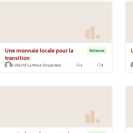
Une monnaie locale pour la
U
Retenue
transition
Collectif La Muse Desjardins
2
4