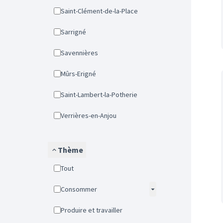
Saint-Clément-de-la-Place
Sarrigné
Savennières
Mûrs-Erigné
Saint-Lambert-la-Potherie
Verrières-en-Anjou
Thème
Tout
Consommer
Produire et travailler