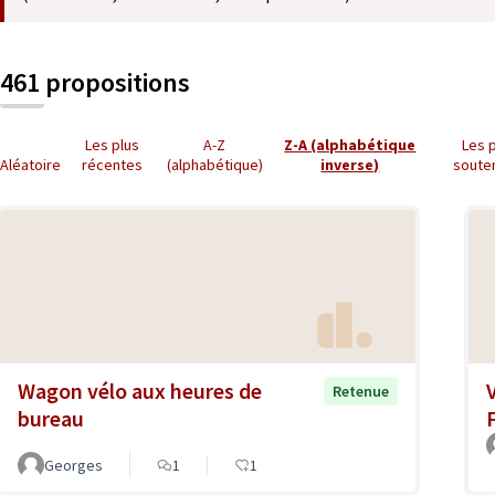
461 propositions
Les plus
A-Z
Z-A (alphabétique
Les 
Aléatoire
récentes
(alphabétique)
inverse)
soute
Wagon vélo aux heures de
Retenue
bureau
Georges
1
1