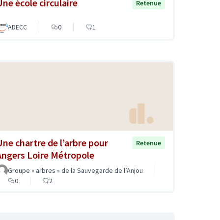
Une école circulaire
Retenue
ADECC
0
1
Une chartre de l’arbre pour
Retenue
Angers Loire Métropole
Groupe « arbres » de la Sauvegarde de l’Anjou
0
2