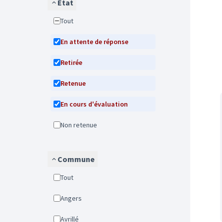
État
Tout
En attente de réponse
Retirée
Retenue
En cours d'évaluation
Non retenue
Commune
Tout
Angers
Avrillé