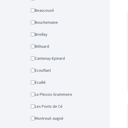
Beaucouzé
Bouchemaine
Briollay
Béhuard
Cantenay-Epinard
Ecouflant
Ecuillé
Le Plessis-Grammoire
Les Ponts de Cé
Montreuil-Juigné