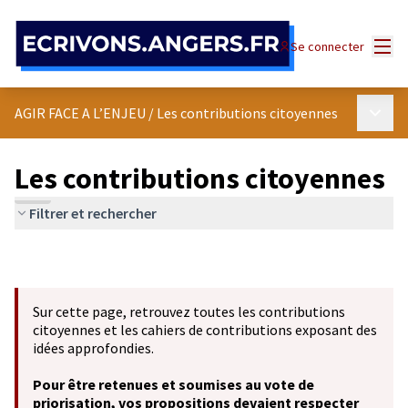
Panneau de gestion des cookies
Menu
Se connecter
Menu p
AGIR FACE A L’ENJEU
/
Les contributions citoyennes
Les contributions citoyennes
Filtrer et rechercher
Sur cette page, retrouvez toutes les contributions
citoyennes et les cahiers de contributions exposant des
idées approfondies.
Pour être retenues et soumises au vote de
priorisation, vos propositions devaient respecter