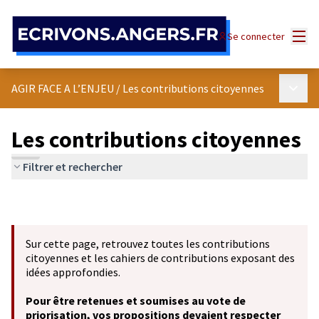
Panneau de gestion des cookies
Menu
Se connecter
Menu p
AGIR FACE A L’ENJEU
/
Les contributions citoyennes
Les contributions citoyennes
Filtrer et rechercher
Sur cette page, retrouvez toutes les contributions
citoyennes et les cahiers de contributions exposant des
idées approfondies.
Pour être retenues et soumises au vote de
priorisation, vos propositions devaient respecter