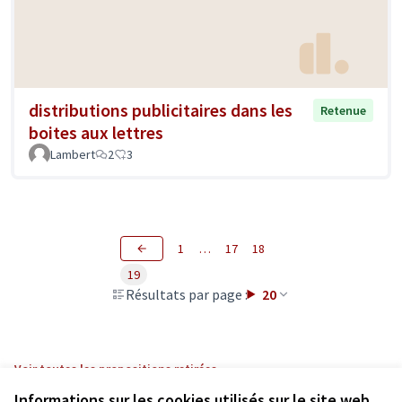
distributions publicitaires dans les
Retenue
boites aux lettres
Lambert
2
3
1
…
17
18
19
Résultats par page :
20
Voir toutes les propositions retirées
Informations sur les cookies utilisés sur le site web