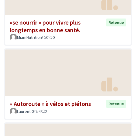
«se nourrir » pour vivre plus
Retenue
longtemps en bonne santé.
MiamNutrition
0
0
« Autoroute » à vélos et piétons
Retenue
Laurent G
4
2