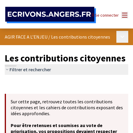
Panneau de gestion des cookies
Menu
Se connecter
Menu p
AGIR FACE A L’ENJEU
/
Les contributions citoyennes
Les contributions citoyennes
Filtrer et rechercher
Sur cette page, retrouvez toutes les contributions
citoyennes et les cahiers de contributions exposant des
idées approfondies.
Pour être retenues et soumises au vote de
priorisation, vos propositions devaient respecter