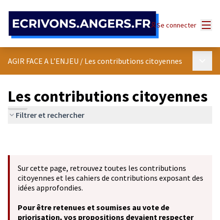
Panneau de gestion des cookies
Menu
Se connecter
Menu p
AGIR FACE A L’ENJEU
/
Les contributions citoyennes
Les contributions citoyennes
Filtrer et rechercher
Sur cette page, retrouvez toutes les contributions
citoyennes et les cahiers de contributions exposant des
idées approfondies.
Pour être retenues et soumises au vote de
priorisation, vos propositions devaient respecter