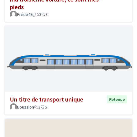
pieds
Frédo49g
3
3
Un titre de transport unique
Retenue
Boussion
3
6