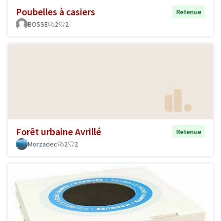
Poubelles à casiers
Retenue
BOSSE
2
2
Forêt urbaine Avrillé
Retenue
Morzadec
2
2