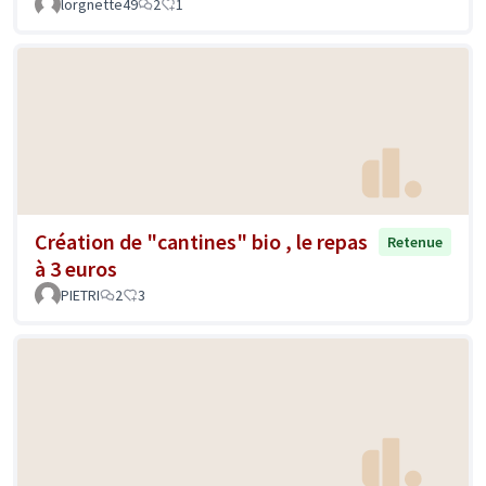
lorgnette49
2
1
Création de "cantines" bio , le repas
Retenue
à 3 euros
PIETRI
2
3