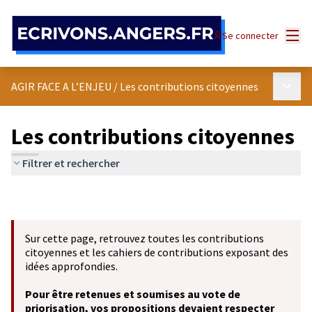
Panneau de gestion des cookies
Menu
Se connecter
Menu p
AGIR FACE A L’ENJEU
/
Les contributions citoyennes
Les contributions citoyennes
Filtrer et rechercher
Sur cette page, retrouvez toutes les contributions
citoyennes et les cahiers de contributions exposant des
idées approfondies.
Pour être retenues et soumises au vote de
priorisation, vos propositions devaient respecter