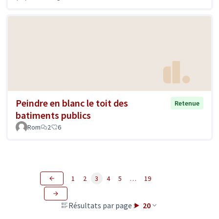
Peindre en blanc le toit des
Retenue
batiments publics
Rom
2
6
1
2
3
4
5
…
19
Résultats par page :
20