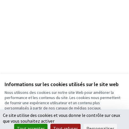
Informations sur les cookies utilisés sur le site web
Nous utilisons des cookies sur notre site Web pour améliorer la
Conditions d'utilisation
performance et les contenus du site. Les cookies nous permettent
Paramètres des cookies
de fournir une expérience utilisateur et un contenu plus
Ecrivons Angers sur X
Ecrivons Angers sur Facebook
personnalisés à partir de nos canaux de médias sociaux.
(Lien externe)
(Lien externe)
Ce site utilise des cookies et vous donne le contrôle sur ceux
Tout accepter
que vous souhaitez activer
Accepter seulement les cookies essentiels
Tout accepter
Tout refuser
Personnaliser