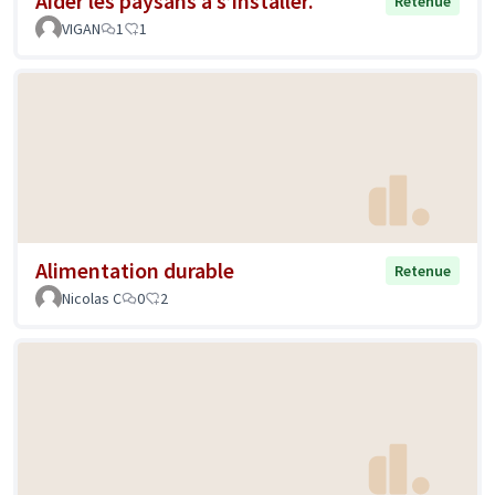
Aider les paysans à s’installer.
Retenue
VIGAN
1
1
Alimentation durable
Retenue
Nicolas C
0
2