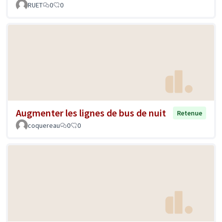
RUET
0
0
Augmenter les lignes de bus de nuit
Retenue
coquereau
0
0