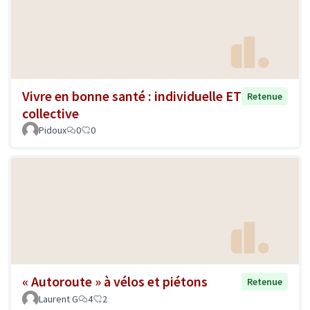
Vivre en bonne santé : individuelle ET
Retenue
collective
Pidoux
0
0
« Autoroute » à vélos et piétons
Retenue
Laurent G
4
2