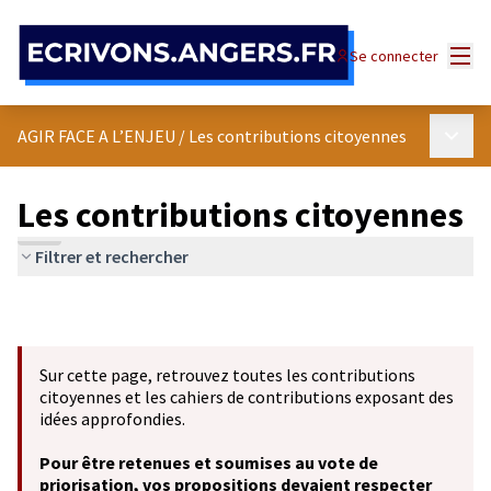
Panneau de gestion des cookies
Menu
Se connecter
Menu p
AGIR FACE A L’ENJEU
/
Les contributions citoyennes
Les contributions citoyennes
Filtrer et rechercher
Sur cette page, retrouvez toutes les contributions
citoyennes et les cahiers de contributions exposant des
idées approfondies.
Pour être retenues et soumises au vote de
priorisation, vos propositions devaient respecter