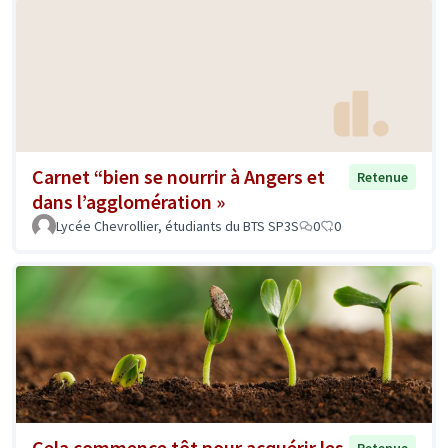
Carnet “bien se nourrir à Angers et
Retenue
dans l’agglomération »
Lycée Chevrollier, étudiants du BTS SP3S
0
0
Cela commence tôt pour acquérir les
Retenue