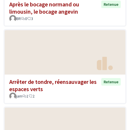
Après le bocage normand ou
Retenue
limousin, le bocage angevin
BR
0
3
Arrêter de tondre, réensauvager les
Retenue
espaces verts
jam
1
2