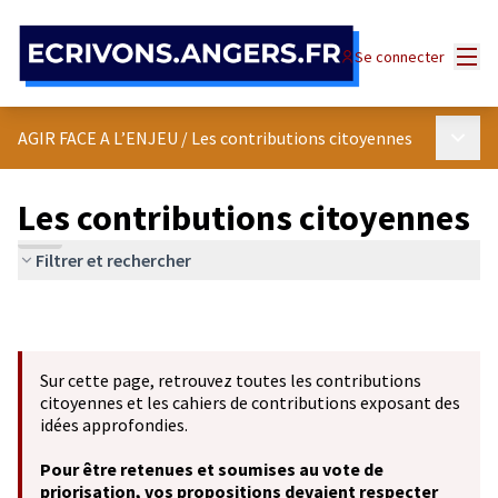
Panneau de gestion des cookies
Menu
Se connecter
Menu p
AGIR FACE A L’ENJEU
/
Les contributions citoyennes
Les contributions citoyennes
Filtrer et rechercher
Sur cette page, retrouvez toutes les contributions
citoyennes et les cahiers de contributions exposant des
idées approfondies.
Pour être retenues et soumises au vote de
priorisation, vos propositions devaient respecter