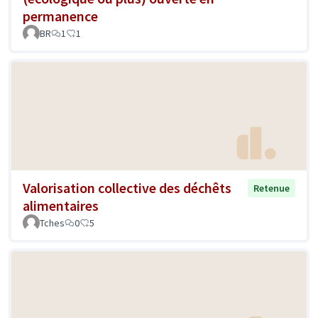
permanence
BR
1
1
Valorisation collective des déchêts
Retenue
alimentaires
Tches
0
5