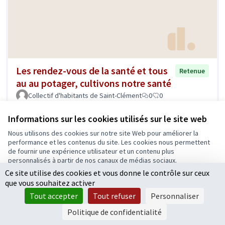
Les rendez-vous de la santé et tous
Retenue
au au potager, cultivons notre santé
Collectif d'habitants de Saint-Clément
0
0
Informations sur les cookies utilisés sur le site web
Nous utilisons des cookies sur notre site Web pour améliorer la
performance et les contenus du site. Les cookies nous permettent
de fournir une expérience utilisateur et un contenu plus
personnalisés à partir de nos canaux de médias sociaux.
Ce site utilise des cookies et vous donne le contrôle sur ceux
Tout accepter
que vous souhaitez activer
Accepter seulement les cookies essentiels
Tout accepter
Tout refuser
Personnaliser
Valoriser et développer les modes de
Retenue
Paramètres
Politique de confidentialité
déplacements alternatifs à la voiture