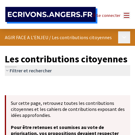
Panneau de gestion des cookies
Menu
Se connecter
Menu p
AGIR FACE A L’ENJEU
/
Les contributions citoyennes
Les contributions citoyennes
Filtrer et rechercher
Sur cette page, retrouvez toutes les contributions
citoyennes et les cahiers de contributions exposant des
idées approfondies.
Pour être retenues et soumises au vote de
priorisation, vos propositions devaient respecter