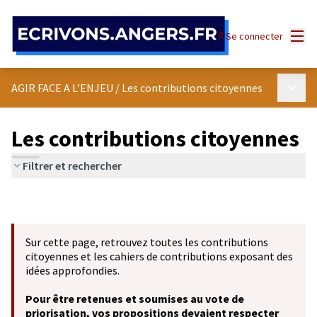
Panneau de gestion des cookies
Menu
Se connecter
Menu p
AGIR FACE A L’ENJEU
/
Les contributions citoyennes
Les contributions citoyennes
Filtrer et rechercher
Sur cette page, retrouvez toutes les contributions
citoyennes et les cahiers de contributions exposant des
idées approfondies.
Pour être retenues et soumises au vote de
priorisation, vos propositions devaient respecter