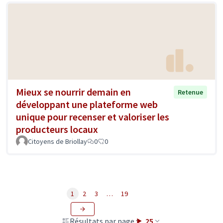
Mieux se nourrir demain en
Retenue
développant une plateforme web
unique pour recenser et valoriser les
producteurs locaux
Citoyens de Briollay
0
0
1
2
3
…
19
Résultats par page :
25