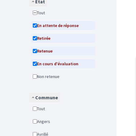
État
Tout
En attente de réponse
Retirée
Retenue
En cours d'évaluation
Non retenue
Commune
Tout
Angers
Avrillé