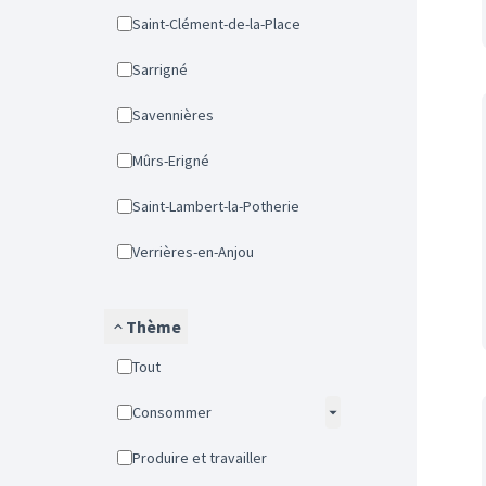
Saint-Clément-de-la-Place
Sarrigné
Savennières
Mûrs-Erigné
Saint-Lambert-la-Potherie
Verrières-en-Anjou
Thème
Tout
Consommer
Produire et travailler