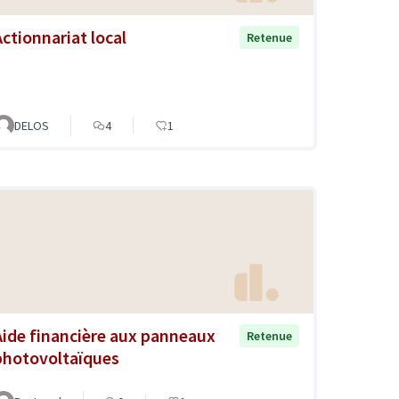
Actionnariat local
Retenue
DELOS
4
1
Aide financière aux panneaux
Retenue
photovoltaïques