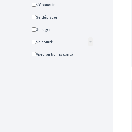
S'épanouir
Se déplacer
Se loger
Se nourrir
Vivre en bonne santé