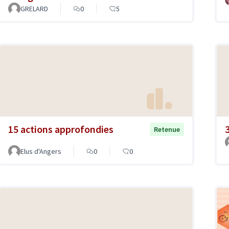
GRELARD
0
5
15 actions approfondies
Retenue
Elus d'Angers
0
0