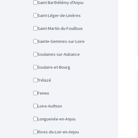
Saint Barthélémy-d'Anjou
Saint-Léger-de-Linières
Saint-Martin-du-Fouilloux
Sainte-Gemmes-sur-Loire
Soulaines-sur-Aubance
Soulaire-et-Bourg
Trélazé
Feneu
Loire-Authion
Longuenée-en-Anjou
Rives-du-Loir-en-Anjou