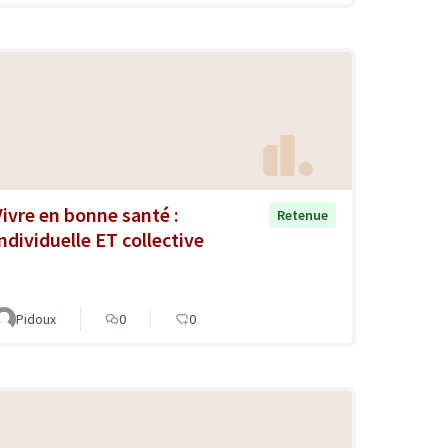
Vivre en bonne santé :
Retenue
individuelle ET collective
Pidoux
0
0