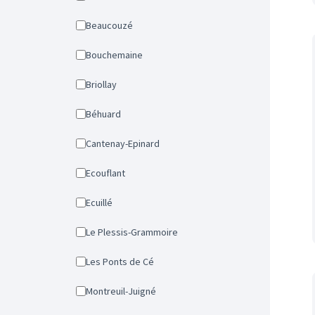
Beaucouzé
Bouchemaine
Briollay
Béhuard
Cantenay-Epinard
Ecouflant
Ecuillé
Le Plessis-Grammoire
Les Ponts de Cé
Montreuil-Juigné