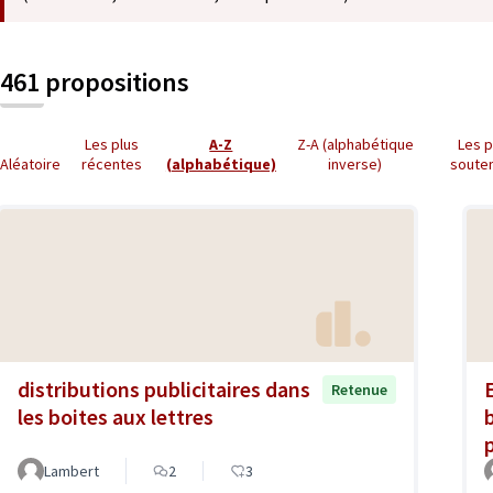
461 propositions
Les plus
A-Z
Z-A (alphabétique
Les p
Aléatoire
récentes
(alphabétique)
inverse)
soute
distributions publicitaires dans
Retenue
les boites aux lettres
Lambert
2
3