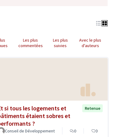
lus
Les plus
Les plus
Avec le plus
nues
commentées
suivies
d'auteurs
Et si tous les logements et
Retenue
bâtiments étaient sobres et
performants ?
Conseil de Développement
0
0