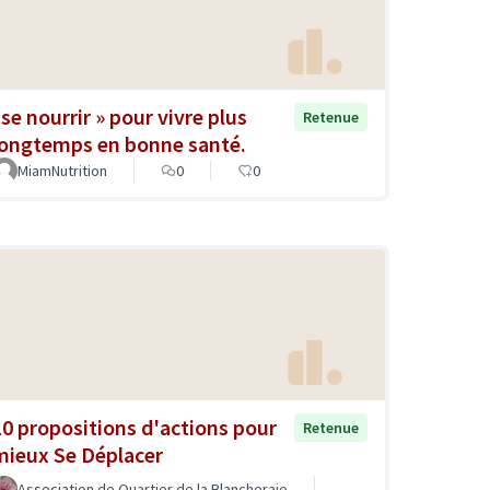
«se nourrir » pour vivre plus
Retenue
longtemps en bonne santé.
MiamNutrition
0
0
10 propositions d'actions pour
Retenue
mieux Se Déplacer
Association de Quartier de la Blancheraie