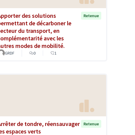
Apporter des solutions
Retenue
permettant de décarboner le
secteur du transport, en
complémentarité avec les
autres modes de mobilité.
GRDF
0
1
Arrêter de tondre, réensauvager
Retenue
les espaces verts