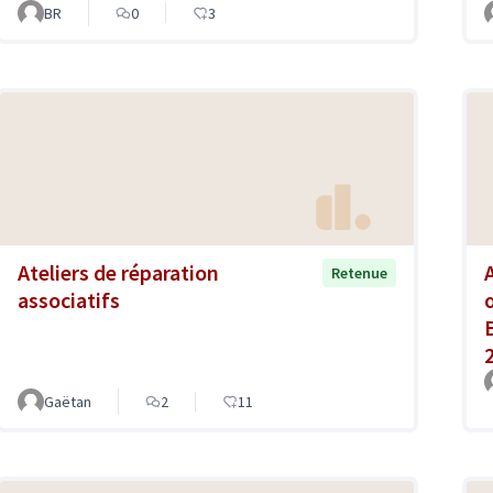
BR
0
3
Ateliers de réparation
Retenue
associatifs
Gaëtan
2
11