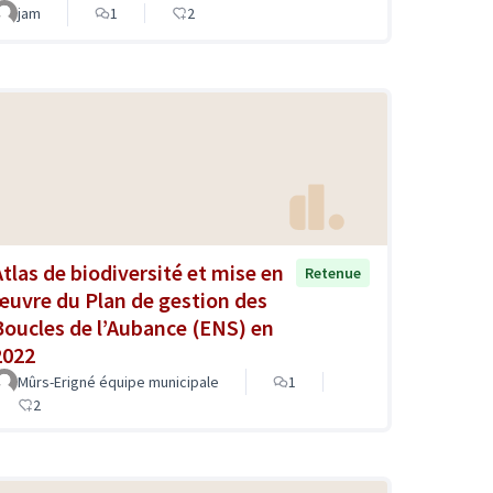
jam
1
2
Atlas de biodiversité et mise en
Retenue
œuvre du Plan de gestion des
Boucles de l’Aubance (ENS) en
2022
Mûrs-Erigné équipe municipale
1
2