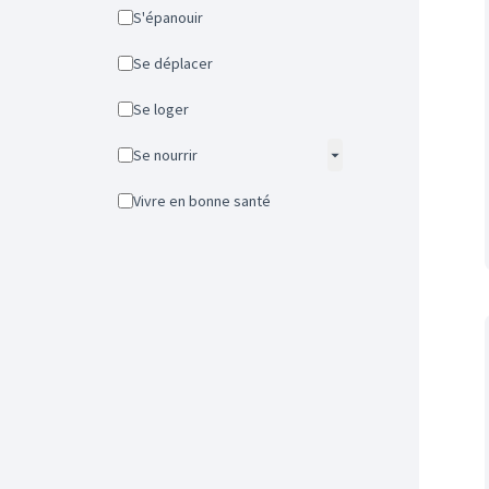
S'épanouir
Se déplacer
Se loger
Se nourrir
Vivre en bonne santé