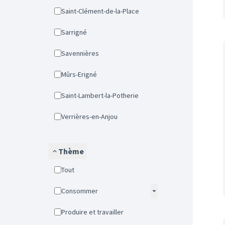
Saint-Clément-de-la-Place
Sarrigné
Savennières
Mûrs-Erigné
Saint-Lambert-la-Potherie
Verrières-en-Anjou
Thème
Tout
Consommer
Produire et travailler