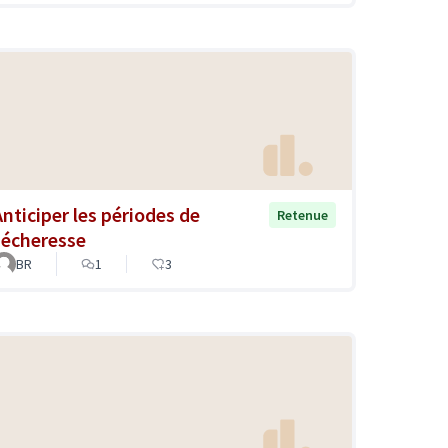
Anticiper les périodes de
Retenue
sécheresse
BR
1
3