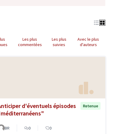
lus
Les plus
Les plus
Avec le plus
nues
commentées
suivies
d'auteurs
Anticiper d'éventuels épisodes
Retenue
"méditerranéens"
BR
0
0