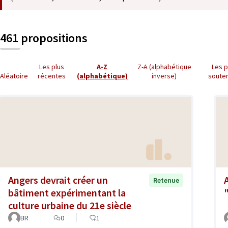
461 propositions
Les plus
A-Z
Z-A (alphabétique
Les p
Aléatoire
récentes
(alphabétique)
inverse)
soute
Angers devrait créer un
Retenue
bâtiment expérimentant la
culture urbaine du 21e siècle
BR
0
1