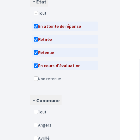
État
Tout
En attente de réponse
Retirée
Retenue
En cours d'évaluation
Non retenue
Commune
Tout
Angers
Avrillé