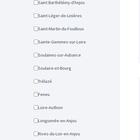
Saint Barthélémy-d'Anjou
Saint-Léger-de-Linières
Saint-Martin-du-Fouilloux
Sainte-Gemmes-sur-Loire
Soulaines-sur-Aubance
Soulaire-et-Bourg
Trélazé
Feneu
Loire-Authion
Longuenée-en-Anjou
Rives-du-Loir-en-Anjou