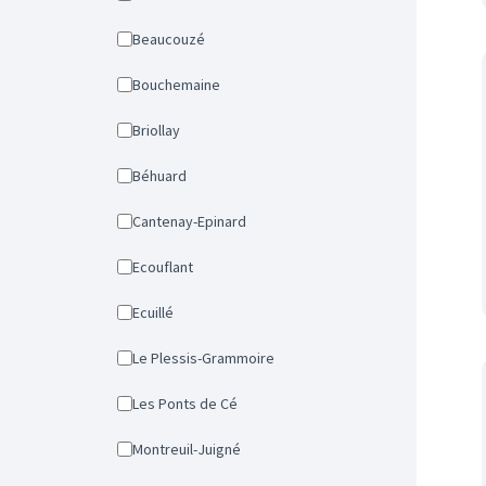
Beaucouzé
Bouchemaine
Briollay
Béhuard
Cantenay-Epinard
Ecouflant
Ecuillé
Le Plessis-Grammoire
Les Ponts de Cé
Montreuil-Juigné