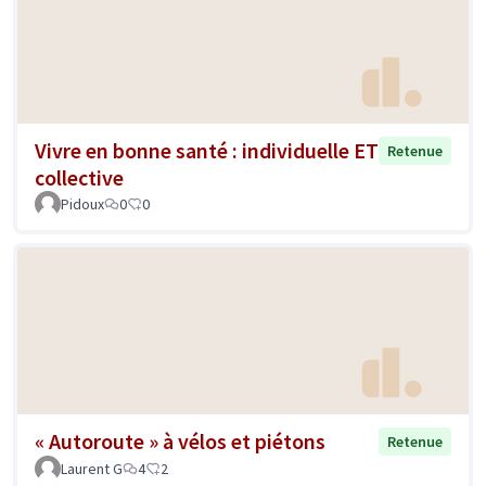
Vivre en bonne santé : individuelle ET
Retenue
collective
Pidoux
0
0
« Autoroute » à vélos et piétons
Retenue
Laurent G
4
2