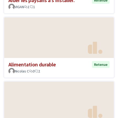
Aider les paysans à s’installer.
Retenue
VIGAN
1
1
Alimentation durable
Retenue
Nicolas C
0
2