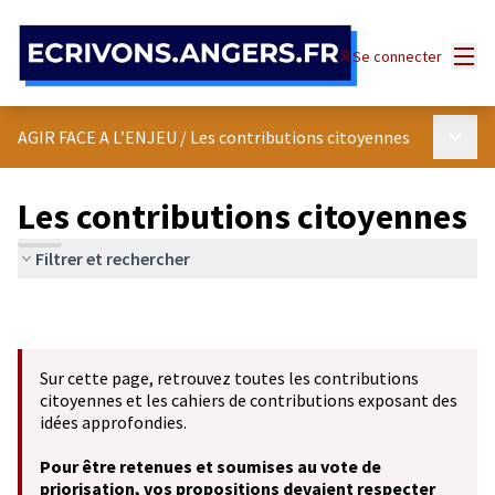
Panneau de gestion des cookies
Menu
Se connecter
Menu p
AGIR FACE A L’ENJEU
/
Les contributions citoyennes
Les contributions citoyennes
Filtrer et rechercher
Sur cette page, retrouvez toutes les contributions
citoyennes et les cahiers de contributions exposant des
idées approfondies.
Pour être retenues et soumises au vote de
priorisation, vos propositions devaient respecter