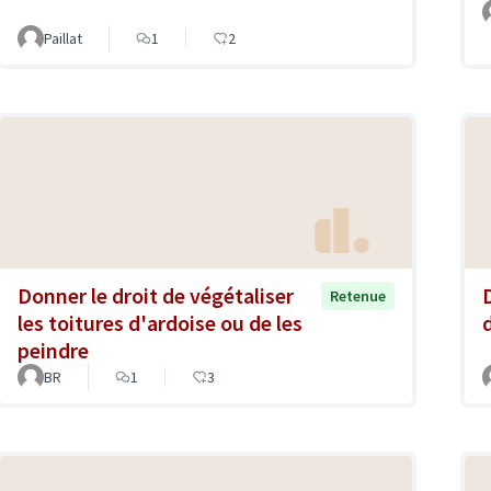
Paillat
1
2
Donner le droit de végétaliser
Retenue
les toitures d'ardoise ou de les
d
peindre
BR
1
3