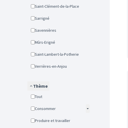
Saint-Clément-de-la-Place
Sarrigné
Savennières
Mûrs-Erigné
Saint-Lambert-la-Potherie
Verrières-en-Anjou
Thème
Tout
Consommer
Produire et travailler