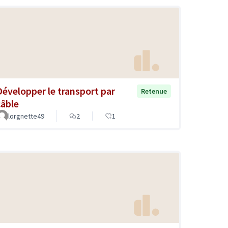
Développer le transport par
Retenue
câble
lorgnette49
2
1