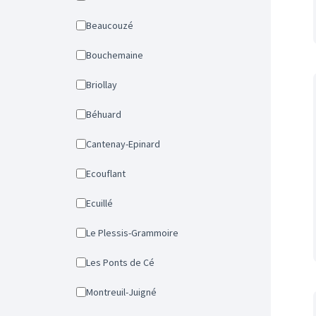
Beaucouzé
Bouchemaine
Briollay
Béhuard
Cantenay-Epinard
Ecouflant
Ecuillé
Le Plessis-Grammoire
Les Ponts de Cé
Montreuil-Juigné