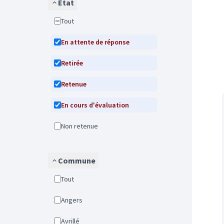
État
Tout
En attente de réponse
Retirée
Retenue
En cours d'évaluation
Non retenue
Commune
Tout
Angers
Avrillé