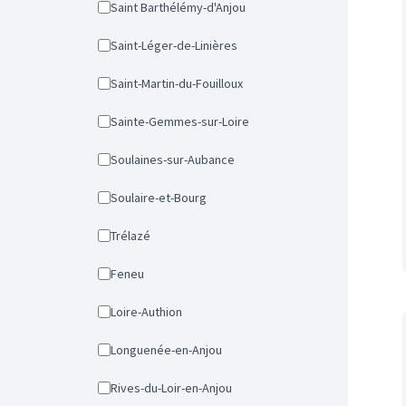
Saint Barthélémy-d'Anjou
Saint-Léger-de-Linières
Saint-Martin-du-Fouilloux
Sainte-Gemmes-sur-Loire
Soulaines-sur-Aubance
Soulaire-et-Bourg
Trélazé
Feneu
Loire-Authion
Longuenée-en-Anjou
Rives-du-Loir-en-Anjou