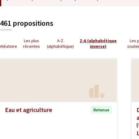
461 propositions
Les plus
A-Z
Z-A (alphabétique
Les 
Aléatoire
récentes
(alphabétique)
inverse)
soute
Eau et agriculture
Retenue