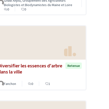
GABB Anjou, Groupement des Agriculteurs
Biologistes et Biodynamistes du Maine et Loire
0
0
Diversifier les essences d'arbre
Retenue
ans la ville
Fanchon
0
1