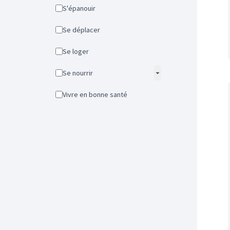
S'épanouir
Se déplacer
Se loger
Se nourrir
Vivre en bonne santé