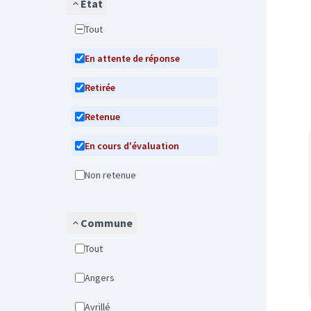
État
Tout
En attente de réponse
Retirée
Retenue
En cours d'évaluation
Non retenue
Commune
Tout
Angers
Avrillé