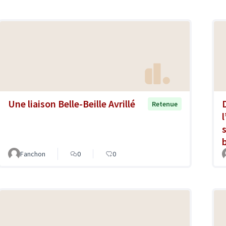
Une liaison Belle-Beille Avrillé
Retenue
s
b
Fanchon
0
0