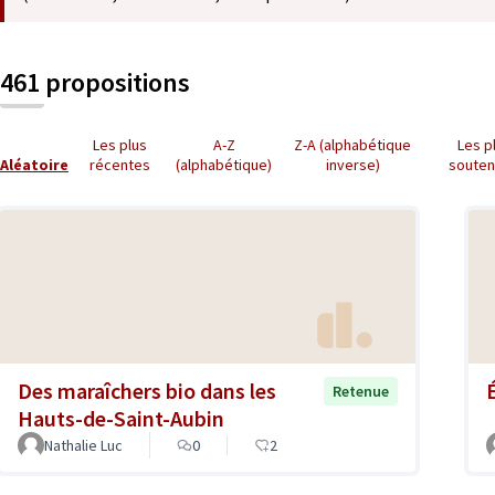
461 propositions
Les plus
A-Z
Z-A (alphabétique
Les p
Aléatoire
récentes
(alphabétique)
inverse)
soute
Des maraîchers bio dans les
Retenue
Hauts-de-Saint-Aubin
Nathalie Luc
0
2