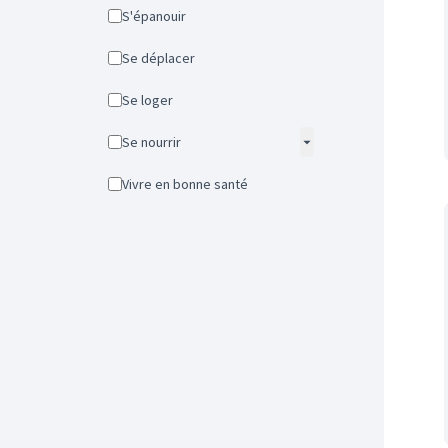
S'épanouir
Se déplacer
Se loger
Se nourrir
Vivre en bonne santé