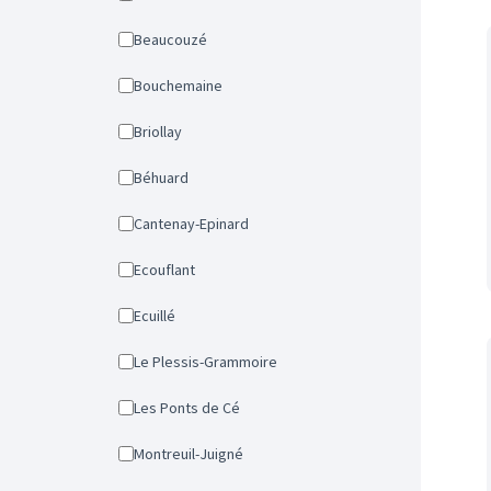
Beaucouzé
Bouchemaine
Briollay
Béhuard
Cantenay-Epinard
Ecouflant
Ecuillé
Le Plessis-Grammoire
Les Ponts de Cé
Montreuil-Juigné