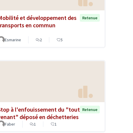
Mobilité et développement des
Retenue
transports en commun
Esmarine
2
5
Stop à l'enfouissement du "tout
Retenue
venant" déposé en déchetteries
Faber
1
1