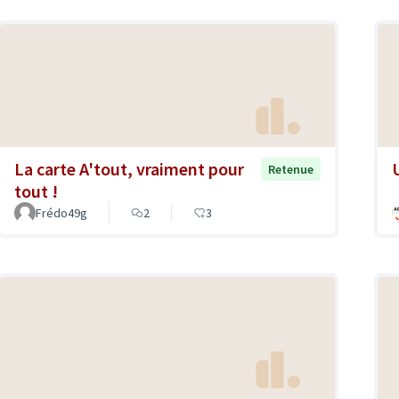
La carte A'tout, vraiment pour
Retenue
tout !
Frédo49g
2
3