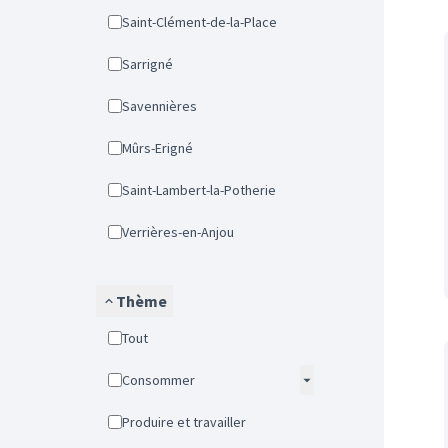
Saint-Clément-de-la-Place
Sarrigné
Savennières
Mûrs-Erigné
Saint-Lambert-la-Potherie
Verrières-en-Anjou
Thème
Tout
Consommer
Produire et travailler