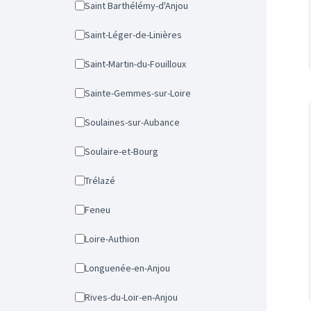
Saint Barthélémy-d'Anjou
Saint-Léger-de-Linières
Saint-Martin-du-Fouilloux
Sainte-Gemmes-sur-Loire
Soulaines-sur-Aubance
Soulaire-et-Bourg
Trélazé
Feneu
Loire-Authion
Longuenée-en-Anjou
Rives-du-Loir-en-Anjou