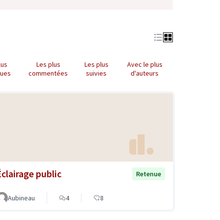
lus
Les plus
Les plus
Avec le plus
nues
commentées
suivies
d'auteurs
Éclairage public
Retenue
Aubineau
4
8