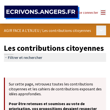
Panneau de gestion des cookies
Menu
Se connecter
Menu p
AGIR FACE A L’ENJEU
/
Les contributions citoyennes
Les contributions citoyennes
Filtrer et rechercher
Sur cette page, retrouvez toutes les contributions
citoyennes et les cahiers de contributions exposant des
idées approfondies.
Pour être retenues et soumises au vote de
priorisation, vos propositions devaient respecter