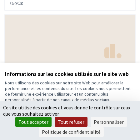
0
0
Sécuriser le stationnement des
Retenue
Informations sur les cookies utilisés sur le site web
parkings à vélos et créer des
Nous utilisons des cookies sur notre site Web pour améliorer la
autoroutes à vélos
performance et les contenus du site. Les cookies nous permettent
Elus, professionnels et citoyens d'Avrillé
0
0
de fournir une expérience utilisateur et un contenu plus
personnalisés à partir de nos canaux de médias sociaux.
Ce site utilise des cookies et vous donne le contrôle sur ceux
Tout accepter
que vous souhaitez activer
Accepter seulement les cookies essentiels
Tout accepter
Tout refuser
Personnaliser
Paramètres
Politique de confidentialité