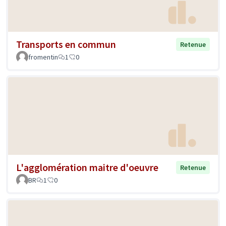
Transports en commun
Retenue
fromentin
1
0
L'agglomération maitre d'oeuvre
Retenue
BR
1
0