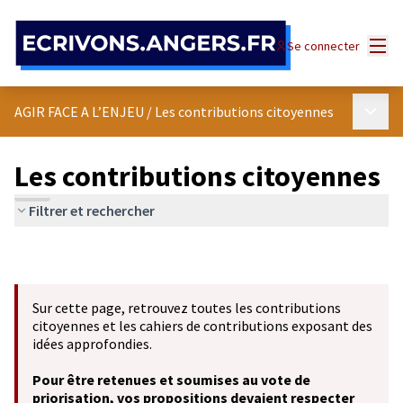
Panneau de gestion des cookies
Menu
Se connecter
Menu p
AGIR FACE A L’ENJEU
/
Les contributions citoyennes
Les contributions citoyennes
Filtrer et rechercher
Sur cette page, retrouvez toutes les contributions
citoyennes et les cahiers de contributions exposant des
idées approfondies.
Pour être retenues et soumises au vote de
priorisation, vos propositions devaient respecter