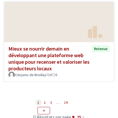
Mieux se nourrir demain en
Retenue
développant une plateforme web
unique pour recenser et valoriser les
producteurs locaux
Citoyens de Briollay
0
0
1
2
3
…
19
Résultats par page :
25