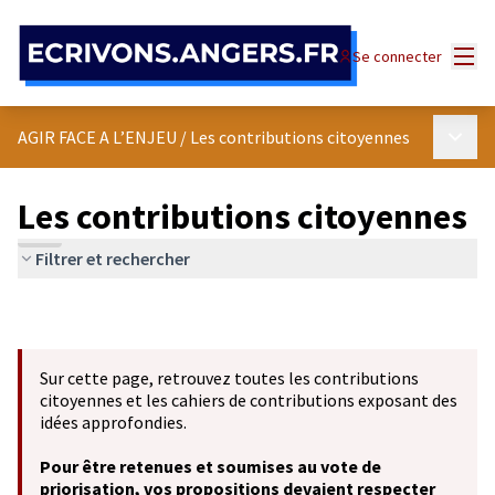
Panneau de gestion des cookies
Menu
Se connecter
Menu p
AGIR FACE A L’ENJEU
/
Les contributions citoyennes
Les contributions citoyennes
Filtrer et rechercher
Sur cette page, retrouvez toutes les contributions
citoyennes et les cahiers de contributions exposant des
idées approfondies.
Pour être retenues et soumises au vote de
priorisation, vos propositions devaient respecter