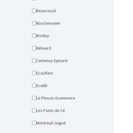
Beaucouzé
Bouchemaine
Briollay
Béhuard
Cantenay-Epinard
Ecouflant
Ecuillé
Le Plessis-Grammoire
Les Ponts de Cé
Montreuil-Juigné