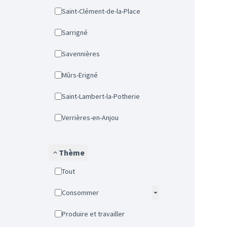
Saint-Clément-de-la-Place
Sarrigné
Savennières
Mûrs-Erigné
Saint-Lambert-la-Potherie
Verrières-en-Anjou
Thème
Tout
Consommer
Produire et travailler