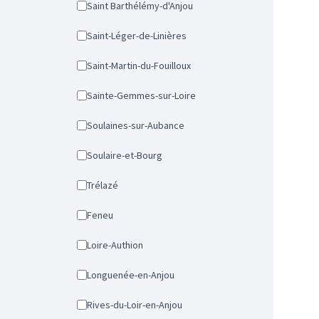
Saint Barthélémy-d'Anjou
Saint-Léger-de-Linières
Saint-Martin-du-Fouilloux
Sainte-Gemmes-sur-Loire
Soulaines-sur-Aubance
Soulaire-et-Bourg
Trélazé
Feneu
Loire-Authion
Longuenée-en-Anjou
Rives-du-Loir-en-Anjou