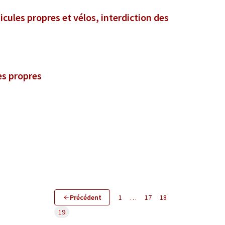
icules propres et vélos, interdiction des
es propres
Précédent
1
…
17
18
19