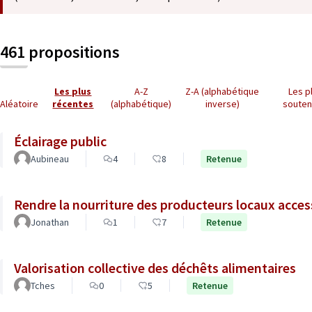
461 propositions
Les plus
A-Z
Z-A (alphabétique
Les p
Aléatoire
récentes
(alphabétique)
inverse)
soute
Éclairage public
Aubineau
4
8
Retenue
Rendre la nourriture des producteurs locaux acces
Jonathan
1
7
Retenue
Valorisation collective des déchêts alimentaires
Tches
0
5
Retenue