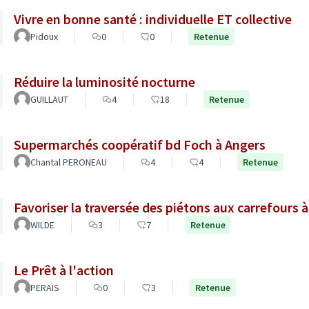
Vivre en bonne santé : individuelle ET collective
Pidoux
0
0
Retenue
Réduire la luminosité nocturne
GUILLAUT
4
18
Retenue
Supermarchés coopératif bd Foch à Angers
Chantal PERONEAU
4
4
Retenue
Favoriser la traversée des piétons aux carrefours à
WILDE
3
7
Retenue
Le Prêt à l'action
PERAIS
0
3
Retenue