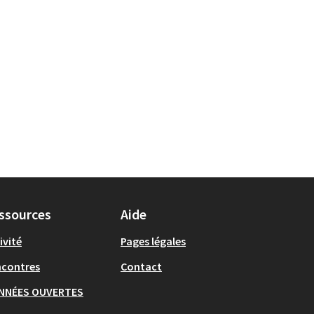
ssources
Aide
ivité
Pages légales
ncontres
Contact
NNÉES OUVERTES