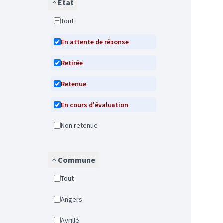
État
Tout
En attente de réponse
Retirée
Retenue
En cours d'évaluation
Non retenue
Commune
Tout
Angers
Avrillé