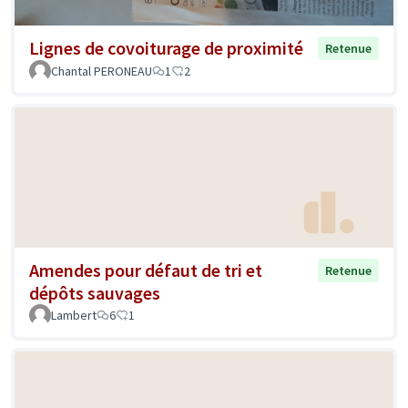
Lignes de covoiturage de proximité
Retenue
Chantal PERONEAU
1
2
Amendes pour défaut de tri et
Retenue
dépôts sauvages
Lambert
6
1