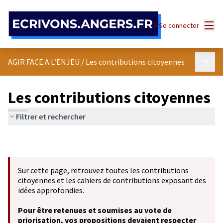
Panneau de gestion des cookies
Menu
Se connecter
Menu p
AGIR FACE A L’ENJEU
/
Les contributions citoyennes
Les contributions citoyennes
Filtrer et rechercher
Sur cette page, retrouvez toutes les contributions
citoyennes et les cahiers de contributions exposant des
idées approfondies.
Pour être retenues et soumises au vote de
priorisation, vos propositions devaient respecter