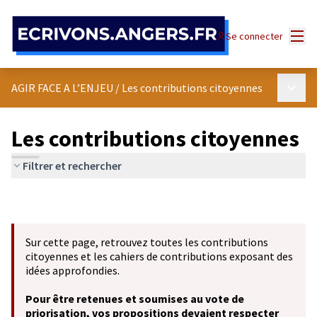
Panneau de gestion des cookies
Menu
Se connecter
Menu p
AGIR FACE A L’ENJEU
/
Les contributions citoyennes
Les contributions citoyennes
Filtrer et rechercher
Sur cette page, retrouvez toutes les contributions
citoyennes et les cahiers de contributions exposant des
idées approfondies.
Pour être retenues et soumises au vote de
priorisation, vos propositions devaient respecter