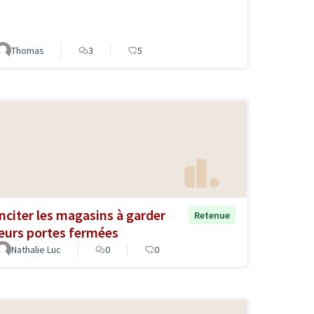
Thomas
3
5
Inciter les magasins à garder
Retenue
leurs portes fermées
Nathalie Luc
0
0