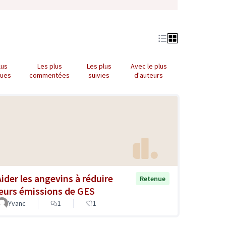
lus
Les plus
Les plus
Avec le plus
nues
commentées
suivies
d'auteurs
Aider les angevins à réduire
Retenue
leurs émissions de GES
Yvanc
1
1