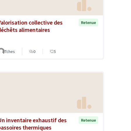
Valorisation collective des
Retenue
déchêts alimentaires
Tches
0
5
Un inventaire exhaustif des
Retenue
passoires thermiques