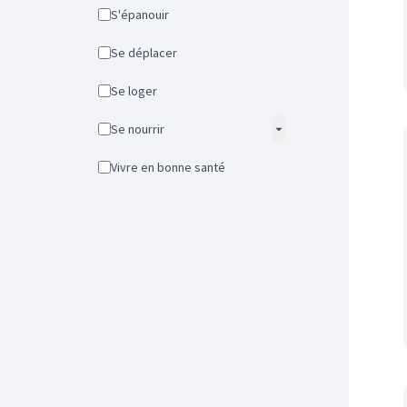
S'épanouir
Se déplacer
Se loger
Se nourrir
Vivre en bonne santé