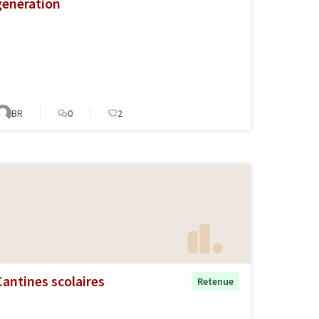
génération
BR
0
2
Cantines scolaires
Retenue