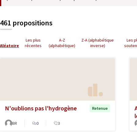
461 propositions
Les plus
A-Z
Z-A (alphabétique
Les p
Aléatoire
récentes
(alphabétique)
inverse)
soute
N'oublions pas l'hydrogène
Retenue
BR
0
3