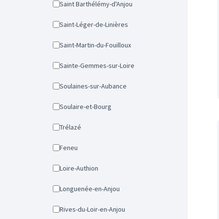
Saint Barthélémy-d'Anjou
Saint-Léger-de-Linières
Saint-Martin-du-Fouilloux
Sainte-Gemmes-sur-Loire
Soulaines-sur-Aubance
Soulaire-et-Bourg
Trélazé
Feneu
Loire-Authion
Longuenée-en-Anjou
Rives-du-Loir-en-Anjou