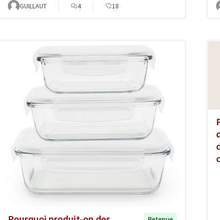
GUILLAUT
4
18
Pourquoi produit-on des
Retenue