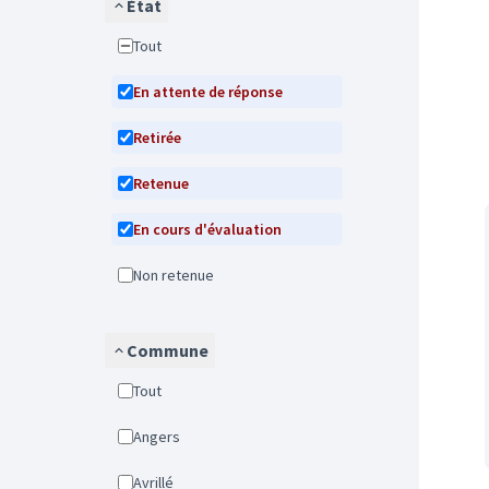
État
Tout
En attente de réponse
Retirée
Retenue
En cours d'évaluation
Non retenue
Commune
Tout
Angers
Avrillé