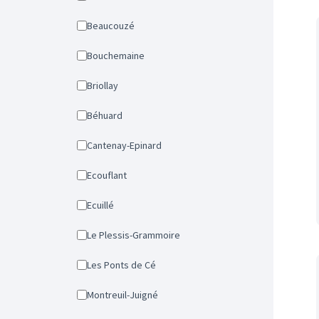
Beaucouzé
Bouchemaine
Briollay
Béhuard
Cantenay-Epinard
Ecouflant
Ecuillé
Le Plessis-Grammoire
Les Ponts de Cé
Montreuil-Juigné