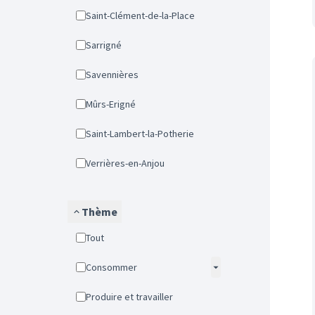
Saint-Clément-de-la-Place
Sarrigné
Savennières
Mûrs-Erigné
Saint-Lambert-la-Potherie
Verrières-en-Anjou
Thème
Tout
Consommer
Produire et travailler