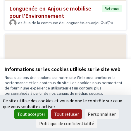
Longuenée-en-Anjou se mobilise
Retenue
pour l’Environnement
Les élus de la commune de Longuenée-en-Anjou
0
0
Informations sur les cookies utilisés sur le site web
Nous utilisons des cookies sur notre site Web pour améliorer la
performance et les contenus du site. Les cookies nous permettent
Luttez contre le gaspillage
Retenue
de fournir une expérience utilisateur et un contenu plus
alimentaire dans les cantines
personnalisés à partir de nos canaux de médias sociaux.
scolaires
Ce site utilise des cookies et vous donne le contrôle sur ceux
Tout accepter
que vous souhaitez activer
AH
0
1
Accepter seulement les cookies essentiels
Tout accepter
Tout refuser
Personnaliser
Paramètres
Politique de confidentialité