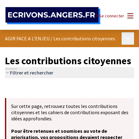
Panneau de gestion des cookies
Menu
Se connecter
Menu p
AGIR FACE A L’ENJEU
/
Les contributions citoyennes
Les contributions citoyennes
Filtrer et rechercher
Sur cette page, retrouvez toutes les contributions
citoyennes et les cahiers de contributions exposant des
idées approfondies.
Pour être retenues et soumises au vote de
priorisation, vos propositions devaient respecter