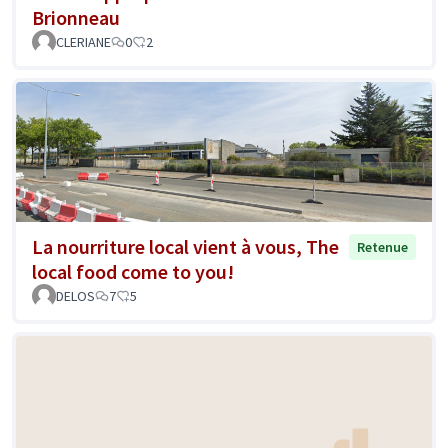
Brionneau
CLERIANE
0
2
La nourriture local vient à vous, The
Retenue
local food come to you!
DELOS
7
5