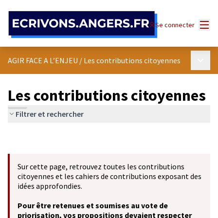
Panneau de gestion des cookies
Menu
Se connecter
Menu p
AGIR FACE A L’ENJEU
/
Les contributions citoyennes
Les contributions citoyennes
Filtrer et rechercher
Sur cette page, retrouvez toutes les contributions
citoyennes et les cahiers de contributions exposant des
idées approfondies.
Pour être retenues et soumises au vote de
priorisation, vos propositions devaient respecter