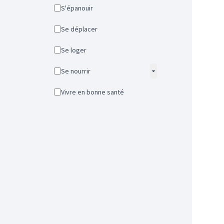
S'épanouir
Se déplacer
Se loger
Se nourrir
Vivre en bonne santé