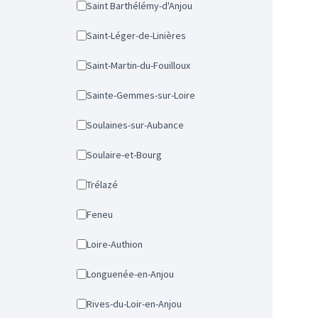
Saint Barthélémy-d'Anjou
Saint-Léger-de-Linières
Saint-Martin-du-Fouilloux
Sainte-Gemmes-sur-Loire
Soulaines-sur-Aubance
Soulaire-et-Bourg
Trélazé
Feneu
Loire-Authion
Longuenée-en-Anjou
Rives-du-Loir-en-Anjou