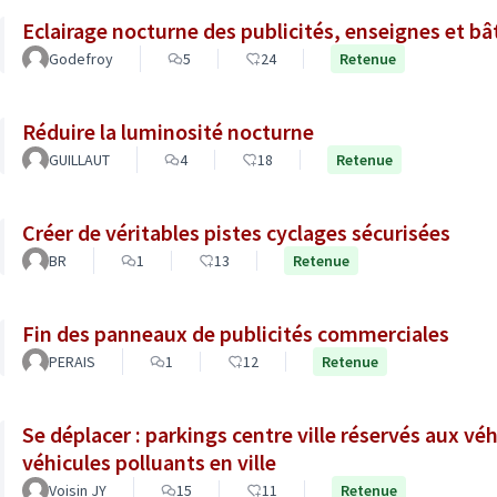
Eclairage nocturne des publicités, enseignes et b
Godefroy
5
24
Retenue
Réduire la luminosité nocturne
GUILLAUT
4
18
Retenue
Créer de véritables pistes cyclages sécurisées
BR
1
13
Retenue
Fin des panneaux de publicités commerciales
PERAIS
1
12
Retenue
Se déplacer : parkings centre ville réservés aux véh
véhicules polluants en ville
Voisin JY
15
11
Retenue