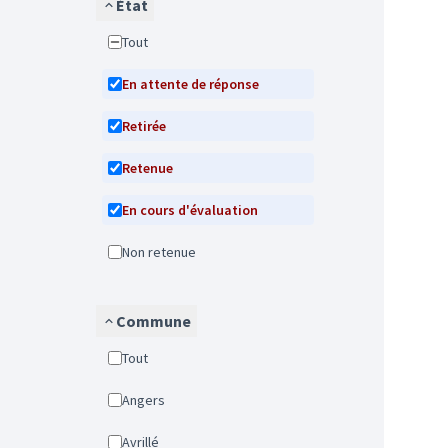
État
Tout
En attente de réponse
Retirée
Retenue
En cours d'évaluation
Non retenue
Commune
Tout
Angers
Avrillé