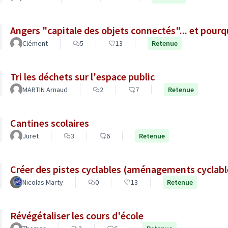
Angers "capitale des objets connectés"... et pour
Clément
5
13
Retenue
Tri les déchets sur l'espace public
MARTIN Arnaud
2
7
Retenue
Cantines scolaires
Juret
3
6
Retenue
Créer des pistes cyclables (aménagements cyclab
Nicolas Marty
0
13
Retenue
Révégétaliser les cours d'école