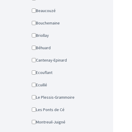
Beaucouzé
Bouchemaine
Briollay
Béhuard
Cantenay-Epinard
Ecouflant
Ecuillé
Le Plessis-Grammoire
Les Ponts de Cé
Montreuil-Juigné