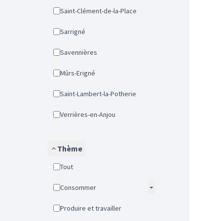
Saint-Clément-de-la-Place
Sarrigné
Savennières
Mûrs-Erigné
Saint-Lambert-la-Potherie
Verrières-en-Anjou
Thème
Tout
Consommer
Produire et travailler