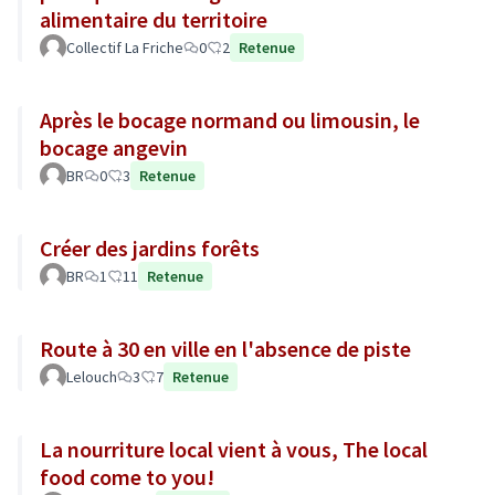
alimentaire du territoire
Collectif La Friche
0
2
Retenue
Après le bocage normand ou limousin, le
bocage angevin
BR
0
3
Retenue
Créer des jardins forêts
BR
1
11
Retenue
Route à 30 en ville en l'absence de piste
Lelouch
3
7
Retenue
La nourriture local vient à vous, The local
food come to you!