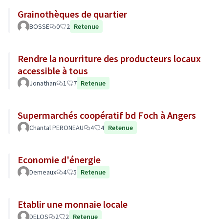
Grainothèques de quartier
BOSSE
0
2
Retenue
Rendre la nourriture des producteurs locaux
accessible à tous
Jonathan
1
7
Retenue
Supermarchés coopératif bd Foch à Angers
Chantal PERONEAU
4
4
Retenue
Economie d'énergie
Demeaux
4
5
Retenue
Etablir une monnaie locale
DELOS
2
2
Retenue