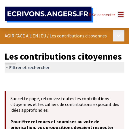
Panneau de gestion des cookies
Menu
Se connecter
Menu p
AGIR FACE A L’ENJEU
/
Les contributions citoyennes
Les contributions citoyennes
Filtrer et rechercher
Sur cette page, retrouvez toutes les contributions
citoyennes et les cahiers de contributions exposant des
idées approfondies.
Pour être retenues et soumises au vote de
priorisation, vos propositions devaient respecter