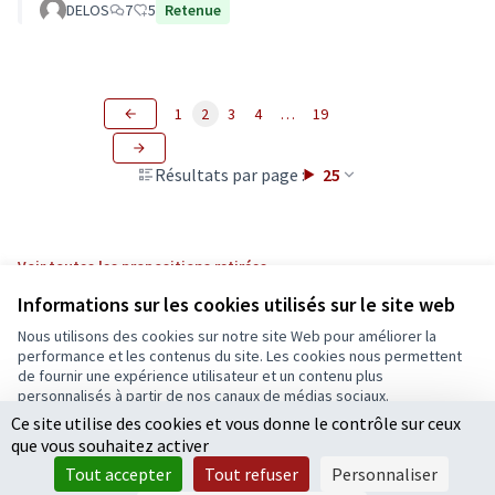
DELOS
7
5
Retenue
1
2
3
4
…
19
Résultats par page :
25
Voir toutes les propositions retirées
Informations sur les cookies utilisés sur le site web
Nous utilisons des cookies sur notre site Web pour améliorer la
Conditions d'utilisation
performance et les contenus du site. Les cookies nous permettent
Paramètres des cookies
de fournir une expérience utilisateur et un contenu plus
Ecrivons Angers sur X
Ecrivons Angers sur Facebook
personnalisés à partir de nos canaux de médias sociaux.
(Lien externe)
(Lien externe)
Ce site utilise des cookies et vous donne le contrôle sur ceux
Tout accepter
que vous souhaitez activer
Accepter seulement les cookies essentiels
Tout accepter
Tout refuser
Personnaliser
Licence Cre
(Lien extern
Paramètres