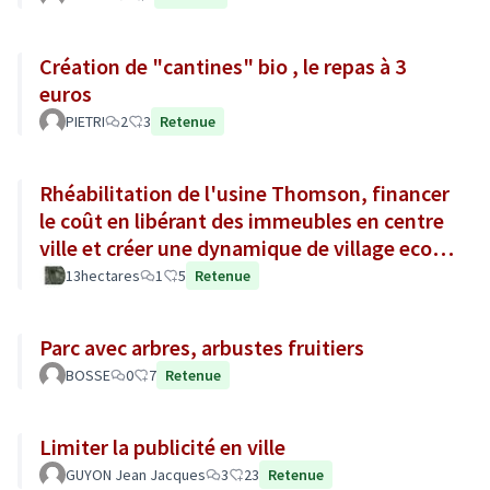
Création de "cantines" bio , le repas à 3
euros
PIETRI
2
3
Retenue
Rhéabilitation de l'usine Thomson, financer
le coût en libérant des immeubles en centre
ville et créer une dynamique de village eco-
responsable.
13hectares
1
5
Retenue
Parc avec arbres, arbustes fruitiers
BOSSE
0
7
Retenue
Limiter la publicité en ville
GUYON Jean Jacques
3
23
Retenue