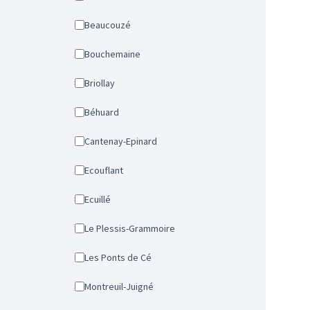
Beaucouzé
Bouchemaine
Briollay
Béhuard
Cantenay-Epinard
Ecouflant
Ecuillé
Le Plessis-Grammoire
Les Ponts de Cé
Montreuil-Juigné