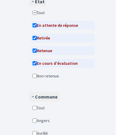
État
Tout
En attente de réponse
Retirée
Retenue
En cours d'évaluation
Non retenue
Commune
Tout
Angers
Avrillé