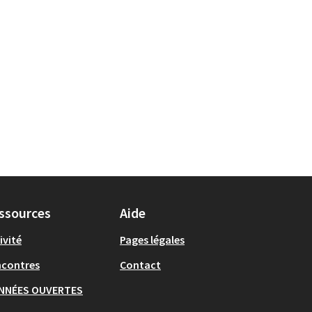
ssources
Aide
ivité
Pages légales
ncontres
Contact
NNÉES OUVERTES