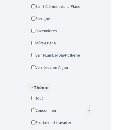
Saint-Clément-de-la-Place
Sarrigné
Savennières
Mûrs-Erigné
Saint-Lambert-la-Potherie
Verrières-en-Anjou
Thème
Tout
Consommer
Produire et travailler