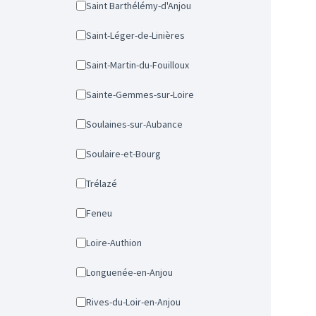
Saint Barthélémy-d'Anjou
Saint-Léger-de-Linières
Saint-Martin-du-Fouilloux
Sainte-Gemmes-sur-Loire
Soulaines-sur-Aubance
Soulaire-et-Bourg
Trélazé
Feneu
Loire-Authion
Longuenée-en-Anjou
Rives-du-Loir-en-Anjou