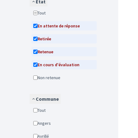
État
Tout
En attente de réponse
Retirée
Retenue
En cours d'évaluation
Non retenue
Commune
Tout
Angers
Avrillé