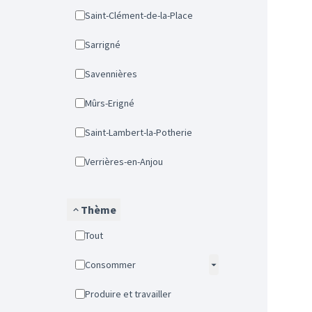
Saint-Clément-de-la-Place
Sarrigné
Savennières
Mûrs-Erigné
Saint-Lambert-la-Potherie
Verrières-en-Anjou
Thème
Tout
Consommer
Produire et travailler