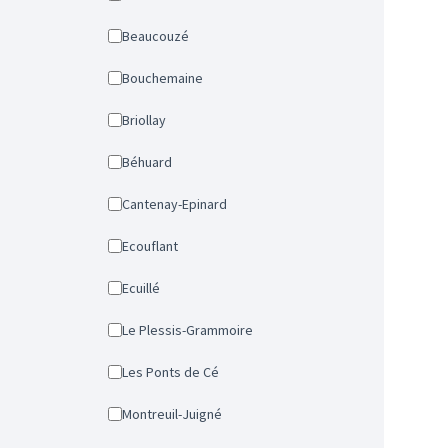
Beaucouzé
Bouchemaine
Briollay
Béhuard
Cantenay-Epinard
Ecouflant
Ecuillé
Le Plessis-Grammoire
Les Ponts de Cé
Montreuil-Juigné