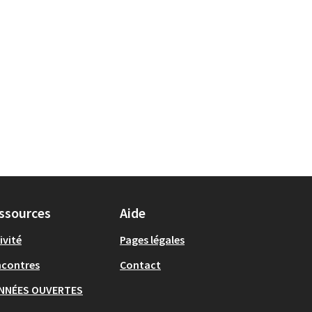
ssources
Aide
ivité
Pages légales
ncontres
Contact
NNÉES OUVERTES