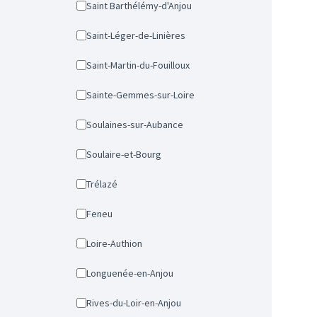
Saint Barthélémy-d'Anjou
Saint-Léger-de-Linières
Saint-Martin-du-Fouilloux
Sainte-Gemmes-sur-Loire
Soulaines-sur-Aubance
Soulaire-et-Bourg
Trélazé
Feneu
Loire-Authion
Longuenée-en-Anjou
Rives-du-Loir-en-Anjou