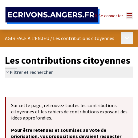
Panneau de gestion des cookies
Menu
Se connecter
Menu p
AGIR FACE A L’ENJEU
/
Les contributions citoyennes
Les contributions citoyennes
Filtrer et rechercher
Sur cette page, retrouvez toutes les contributions
citoyennes et les cahiers de contributions exposant des
idées approfondies.
Pour être retenues et soumises au vote de
priorisation, vos propositions devaient respecter