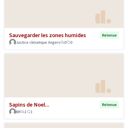
Sauvegarder les zones humides
Retenue
Justice climatique Angers
0
0
Sapins de Noel...
Retenue
BR
1
1