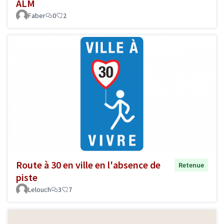
ALM
Faber
0
2
Route à 30 en ville en l'absence de
Retenue
piste
Lelouch
3
7