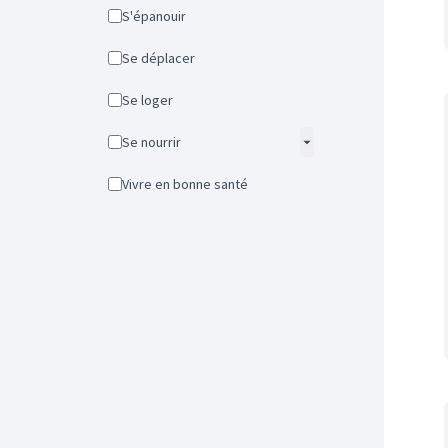
S'épanouir
Se déplacer
Se loger
Se nourrir
Vivre en bonne santé