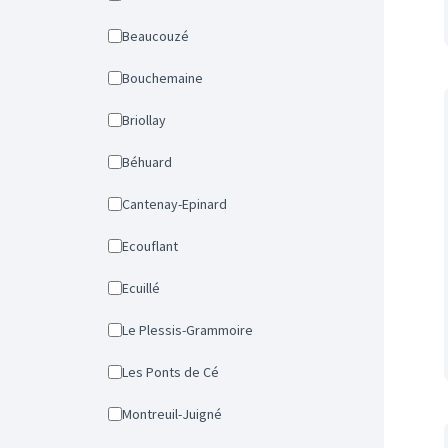
Beaucouzé
Bouchemaine
Briollay
Béhuard
Cantenay-Epinard
Ecouflant
Ecuillé
Le Plessis-Grammoire
Les Ponts de Cé
Montreuil-Juigné