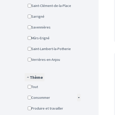
Saint-Clément-de-la-Place
Sarrigné
Savennières
Mûrs-Erigné
Saint-Lambert-la-Potherie
Verrières-en-Anjou
Thème
Tout
Consommer
Produire et travailler