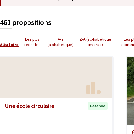
461 propositions
Les plus
A-Z
Z-A (alphabétique
Les p
Aléatoire
récentes
(alphabétique)
inverse)
soute
Une école circulaire
Retenue