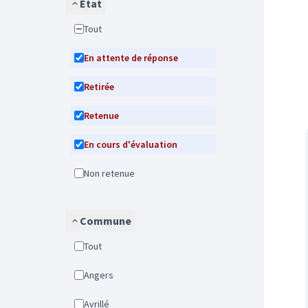
État
Tout
En attente de réponse
Retirée
Retenue
En cours d'évaluation
Non retenue
Commune
Tout
Angers
Avrillé