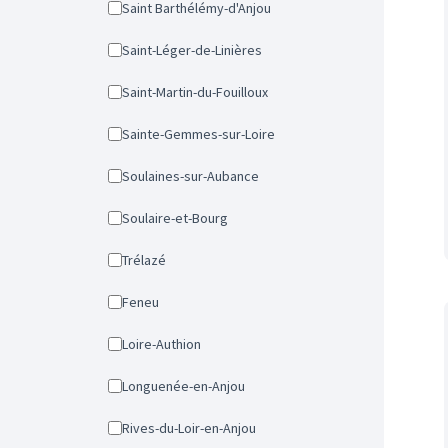
Saint Barthélémy-d'Anjou
Saint-Léger-de-Linières
Saint-Martin-du-Fouilloux
Sainte-Gemmes-sur-Loire
Soulaines-sur-Aubance
Soulaire-et-Bourg
Trélazé
Feneu
Loire-Authion
Longuenée-en-Anjou
Rives-du-Loir-en-Anjou