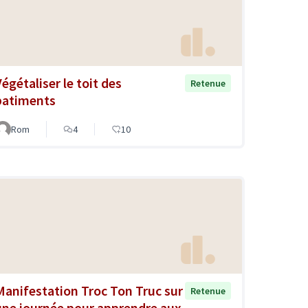
Végétaliser le toit des
Retenue
batiments
Rom
4
10
Manifestation Troc Ton Truc sur
Retenue
une journée pour apprendre aux