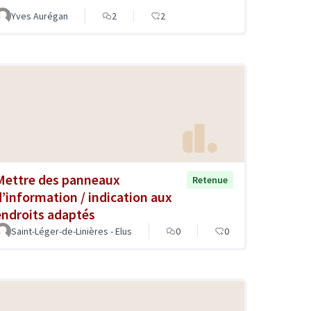
Yves Aurégan
2
2
Mettre des panneaux
Retenue
d’information / indication aux
endroits adaptés
Saint-Léger-de-Linières - Elus
0
0