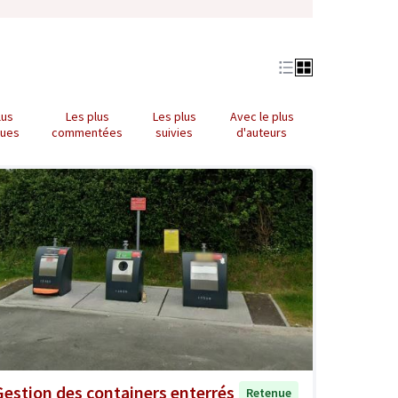
lus
Les plus
Les plus
Avec le plus
nues
commentées
suivies
d'auteurs
Gestion des containers enterrés
Retenue