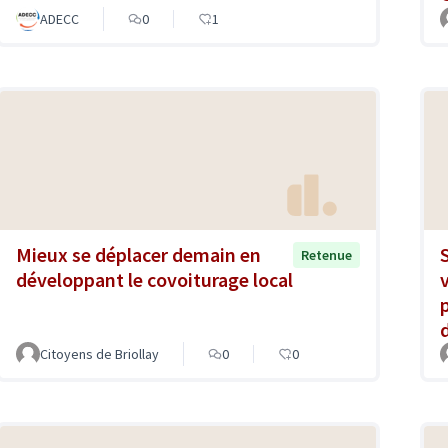
ADECC
0
1
Mieux se déplacer demain en
Retenue
développant le covoiturage local
Citoyens de Briollay
0
0