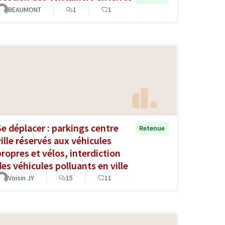
BEAUMONT
1
1
Se déplacer : parkings centre
Retenue
ville réservés aux véhicules
propres et vélos, interdiction
des véhicules polluants en ville
Voisin JY
15
11